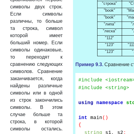
"
строка
"
"
С
символы двух строк.
"book"
"Ma
Если символы
"book"
"ma
различны, то больше
"
липа
"
"
та строка, символ
"
леска
"
"
которой имеет
"112"
больший номер. Если
"123"
"11
символы одинаковые,
"123"
"
то переходят к
сравнению следующих
Пример
9.3.
Сравнение ст
символов. Сравнение
заканчивается, когда
#include <iostream
найдены различные
#include <string>
символы или в одной
из строк закончились
using
namespace
st
символы. В этом
случае больше та
int
main
()
строка, в которой
{
символы остались.
string
s1, s2
;