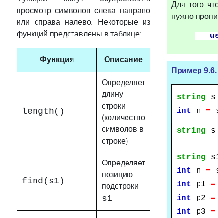
Для того чт
просмотр символов слева направо
нужно пропи
или справа налево. Некоторые из
функций представлены в таблице:
u
Функция
Описание
Пример
9.6.
Определяет
длину
string
строки
length()
int
n
=
s
(количество
символов в
string
строке)
а хозя
string
s
Определяет
int
n
=
s
позицию
find(s1)
int
p1
=
подстроки
s1
int
p2
=
int
p3
=