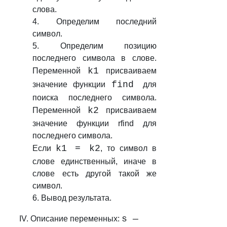
слова.
4.
Определим последний
символ.
5.
Определим позицию
последнего символа в слове.
k1
Переменной
присваиваем
find
значение функции
для
поиска последнего символа.
k2
Переменной
присваиваем
значение функции rfind для
последнего символа.
k1 = k2
Если
, то символ в
слове единственный, иначе в
слове есть другой такой же
символ.
6. Вывод результата.
s —
IV. Описание переменных: