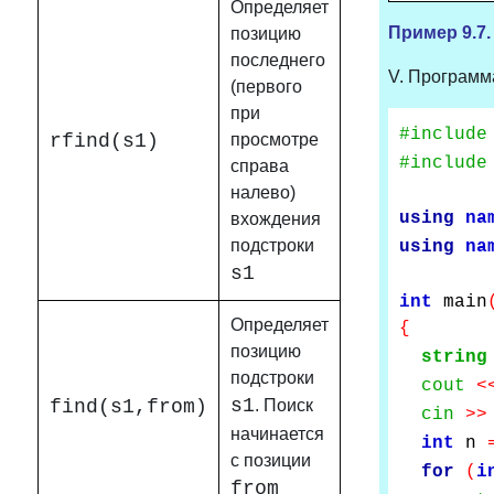
Определяет
Пример 9.7.
позицию
последнего
V. Программ
(первого
при
#include
rfind(s1)
просмотре
#include
справа
налево)
using
na
вхождения
подстроки
using
na
s1
int
main
Определяет
{
позицию
string
подстроки
cout
<
s1
find(s1,from)
. Поиск
cin
>>
начинается
int
n
с позиции
for
(
i
from