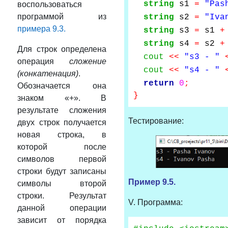
string
s1
=
"Pas
воспользоваться
программой из
string
s2
=
"Iva
примера 9.3.
string
s3
=
s1
+
string
s4
=
s2
+
Для строк определена
cout
<<
"s3 - "
операция
сложение
cout
<<
"s4 - "
(конкатенация)
.
return
0
;
Обозначается она
}
знаком «+». В
результате сложения
Тестирование:
двух строк получается
новая строка, в
которой после
символов первой
строки будут записаны
Пример
9.5.
символы второй
строки. Результат
V. Программа:
данной операции
зависит от порядка