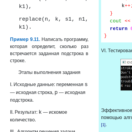
k
++
k1),
}
replace(n, k, s1, n1,
cout
<<
k1).
return
}
Пример 9.11.
Написать программу,
которая определит, сколько раз
VI. Тестирова
встречается заданная подстрока в
строке.
Этапы выполнения задания
s
I. Исходные данные: переменная
p
— исходная
строка,
— исходная
подстрока.
Эффективное
k
II. Результат:
— искомое
помощью алг
количество.
.
[
1
]
III. Алгоритм решения задачи.