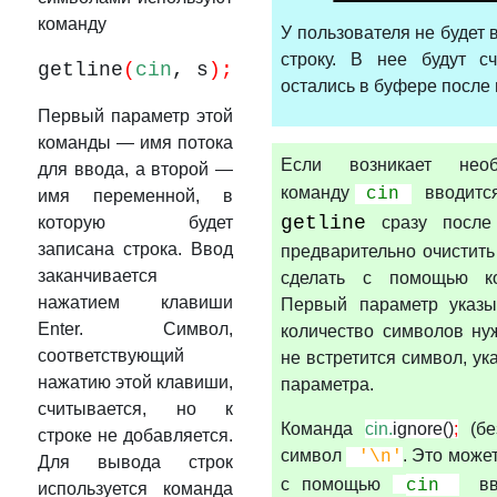
команду
У пользователя не будет
строку. В нее будут с
getline
(
cin
, s
);
остались в буфере после 
Первый параметр этой
команды — имя потока
Если возникает необ
для ввода, а второй —
команду
вводитс
cin
имя переменной, в
getline
которую будет
сразу посл
записана строка. Ввод
предварительно очистит
заканчивается
сделать с помощью к
нажатием клавиши
Первый параметр указы
Enter. Символ,
количество символов ну
соответствующий
не встретится символ, ук
нажатию этой клавиши,
параметра.
считывается, но к
Команда
cin.
ignore()
;
(бе
строке не добавляется.
символ
. Это може
'\n'
Для вывода строк
с помощью
в
cin
используется команда