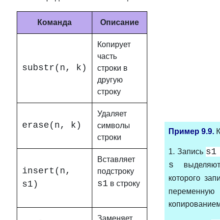
Команда
Описание
Копирует
часть
substr(n, k)
строки в
другую
строку
Удаляет
erase(n, k)
символы
Пример 9.9.
строки
s
1. Запись
Вставляет
s
выделяю
insert(n,
подстроку
которого за
s1
s1)
в строку
переменн
копированием
Заменяет