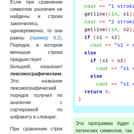
Если при сравнении
cout
<<
"1 strok
символов различия не
getline
(
cin
, s1
)
найдены и строки
cout
<<
"2 strok
закончились
getline
(
cin
, s2
)
одновременно, то они
if
(
s1
>
s2
)
равны
(пример 9.2)
.
Порядок, в котором
cout
<<
"s1 > 
меньшая строка
else
предшествует
if
(
s1
<
s2
)
большей, называют
cout
<<
"s1 
лексикографическим
.
else
Это название
cout
<<
"s1 
лексикографический
return
0
;
порядок получил по
}
аналогии с
сортировкой по
алфавиту в словаре.
Эта программа будет 
При сравнении строк
латинских символов, так 