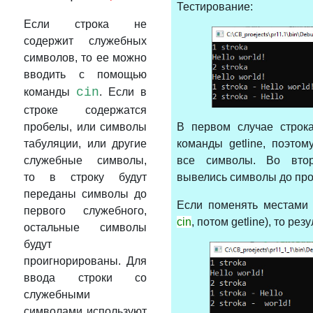
Тестирование:
Если строка не
содержит служебных
символов, то ее можно
вводить с помощью
cin
команды
. Если в
строке содержатся
пробелы, или символы
В первом случае строк
табуляции, или другие
команды getline, поэто
служебные символы,
все символы. Во вто
то в строку будут
вывелись символы до про
переданы символы до
Если поменять местами
первого служебного,
cin
, потом getline), то ре
остальные символы
будут
проигнорированы. Для
ввода строки со
служебными
символами используют