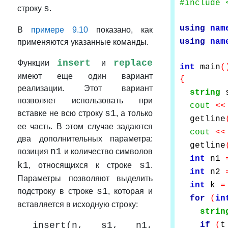
#include 
s
строку
.
using
nam
В
примере 9.10
показано, как
using
nam
применяются указанные команды.
insert
replace
Функции
и
int
main
(
имеют еще один вариант
{
реализации. Этот вариант
string
позволяет использовать при
cout
<<
s1
вставке не всю строку
, а только
getline
ее часть. В этом случае задаются
cout
<<
два дополнительных параметра:
getline
n1
позиция
и количество символов
int
n1
k1
s1
, относящихся к строке
.
int
n2
Параметры позволяют выделить
int
k
=
s1
подстроку в строке
, которая и
for
(
in
вставляется в исходную строку:
strin
insert(n, s1, n1,
if
(