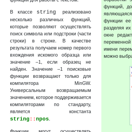
функций, д
string
В классе
реализовано
являющаяся
несколько различных функций,
функции ее
которые позволяют осуществлять
разделяя их 
поиск символа или подстроки (части
окне редак
строки) в строке. В качестве
переменной
результата получаем номер первого
имени перем
вхождения искомого образца или
можно выбра
значение –1, если образец не
найден. Значение –1 поисковые
функции возвращают только для
компилятора MinGW.
Универсальным возвращаемым
значением, которое поддерживается
компиляторами по стандарту,
является константа
string
::
npos
.
Функции могут осуществлять