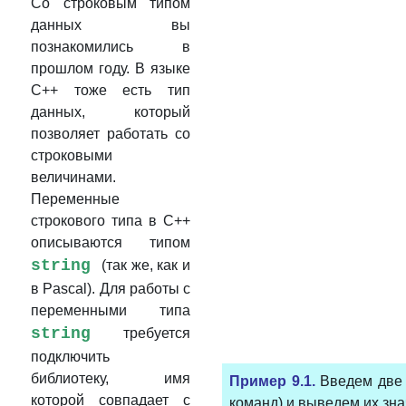
Cо строковым типом
данных вы
познакомились в
прошлом году. В языке
С++ тоже есть тип
данных, который
позволяет работать со
строковыми
величинами.
Переменные
строкового типа в С++
описываются типом
string
(так же, как и
в Pascal). Для работы с
переменными типа
string
требуется
подключить
библиотеку, имя
Пример 9.1.
Введем две 
которой совпадает с
команд) и выведем их зна