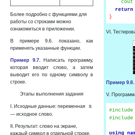
cout
return
Более подробно с функциями для
}
работы со строками можно
ознакомиться в приложении.
VI. Тестиров
В примере 9.6. показано, как
применять указанные функции.
Пример 9.7.
Написать программу,
которая вводит слово, а затем
выводит его по одному символу в
строке.
Пример
9.8.
Этапы выполнения задания
V. Программ
s
I. Исходные данные: переменная
#include
— исходное слово.
#include
II. Результат: слово на экране,
using
na
каждый символ в отдельной строке.