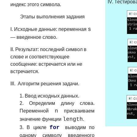
IV. Тестиров
индекс этого символа.
Этапы выполнения задания
s
I. Исходные данные: переменная
— введенное слово.
II. Результат: последний символ в
слове и соответствующее
сообщение: встречается или не
встречается.
III. Алгоритм решения задачи.
1. Ввод исходных данных.
2.
Определим длину слова.
n
Переменной
присваиваем
length
значение функции
.
for
3.
В цикле
выводим по
одному символу введенного