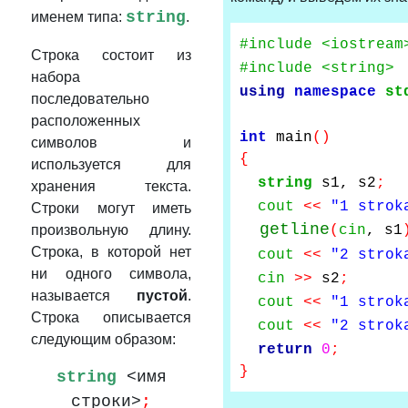
string
именем типа:
.
#include <iostream
Строка состоит из
#include <string>
набора
using
namespace
st
последовательно
расположенных
int
main
()
символов и
{
используется для
string
s1, s2
;
хранения текста.
cout
<<
"1 strok
Строки могут иметь
getline
произвольную длину.
(
cin
, s1
Строка, в которой нет
cout
<<
"2 strok
ни одного символа,
cin
>>
s2
;
называется
пустой
.
cout
<<
"1 strok
Строка описывается
cout
<<
"2 strok
следующим образом:
return
0
;
}
string
<имя
строки>
;