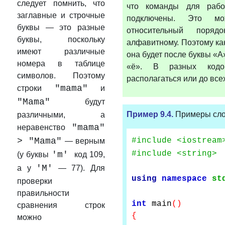
следует помнить, что
что команды для рабо
заглавные и строчные
подключены. Это мо
буквы — это разные
относительный порядо
буквы, поскольку
алфавитному. Поэтому как
имеют различные
она будет после буквы «А
номера в таблице
«ё». В разных кодо
символов. Поэтому
располагаться или до всех
"mama"
строки
и
"Mama"
будут
Пример 9.4.
Примеры сло
различными, а
"mama"
неравенство
> "Mama"
#
include
<
iostream
— верным
#include <string>
'm'
(у буквы
код 109,
'М'
а у
— 77). Для
using
namespace
st
проверки
правильности
int
main
()
сравнения строк
{
можно