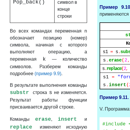
Pop_back()
символ в
Пример 9.1
конце
применяются 
строки
Во всех командах переменная n
st
обозначает позицию (номер)
К
символа, начиная с которого
выполняют операцию, а
s
1
=
s
.
sub
k
переменная
— количество
s
.
erase
(
2
символов. Разберем команды
s
.
replace
(
2
,
подробнее
(пример 9.9)
.
s1
=
"for
s
.
insert
(
В результате выполнения команды
substr
s
строка
не изменяется.
Пример
9.11.
Результат работы функции
присваивается другой строке.
V. Программа
erase
insert
Команды
,
и
#include 
replace
изменяют исходную