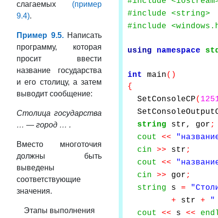
#include <iostream
слагаемых
(пример
#include <string>
9.4)
.
#include <windows.
Пример 9.5.
Написать
программу, которая
using
namespace
st
просит ввести
название государства
int
main
()
и его столицу, а затем
{
выводит сообщение:
SetConsoleCP
(
125
SetConsoleOutput
Столица государства
string
str, gor
;
… — город … .
cout
<<
"названи
Вместо многоточия
cin
>>
str
;
должны быть
cout
<<
"названи
выведены
cin
>>
gor
;
соответствующие
string
s
=
"Стол
значения.
+
str
+
"
Этапы выполнения
cout
<<
s
<<
end