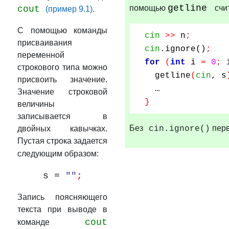
getline
помощью
счи
cout
(пример 9.1)
.
С помощью команды
cin
>>
n
;
присваивания
cin
.ignore()
;
переменной
for
(
int
i
=
0
;
строкового типа можно
getline
(
cin
,
s
присвоить значение.
…
Значение строковой
}
величины
записывается в
Без
перв
двойных кавычках.
cin.ignore()
Пустая строка задается
следующим образом:
s =
""
;
Запись поясняющего
текста при выводе в
cout
команде