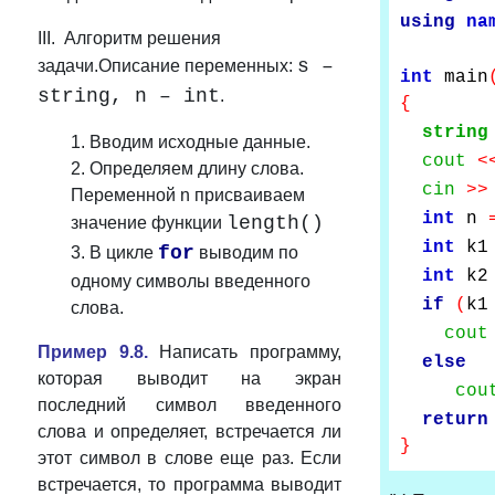
using
na
III. Алгоритм решения
s –
задачи.Описание переменных:
int
main
string, n – int
.
{
string
1. Вводим исходные данные.
cout
<
2. Определяем длину слова.
cin
>>
Переменной n присваиваем
int
n
length()
значение функции
int
k
for
3. В цикле
выводим по
int
k
одному символы введенного
if
(
k
слова.
cout
Пример 9.8.
Написать программу,
else
которая выводит на экран
cou
последний символ введенного
return
слова и определяет, встречается ли
}
этот символ в слове еще раз. Если
встречается, то программа выводит