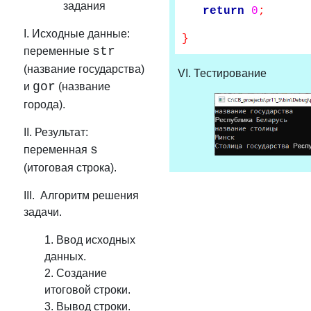
задания
return
0
;
I. Исходные данные:
}
str
переменные
(название государства)
VI. Тестирование
gor
и
(название
города).
II. Результат:
s
переменная
(итоговая строка).
III. Алгоритм решения
задачи.
1. Ввод исходных
данных.
2. Создание
итоговой строки.
3. Вывод строки.