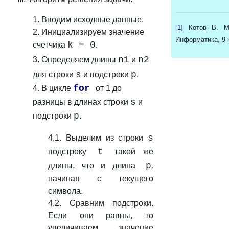
1. Вводим исходные данные.
[
1
]
Котов В. М
2. Инициализируем значение
Информатика, 9 к
k = 0
счетчика
.
n1
n2
3. Определяем длины
и
s
p
для строки
и подстроки
.
for
4. В цикле
от 1
до
s
разницы в длинах строки
и
p
подстроки
.
s
4.1. Выделим из строки
t
подстроку
такой же
p
длины, что и длина
,
начиная с текущего
символа.
4.2. Сравним подстроки.
Если они равны, то
увеличиваем значение