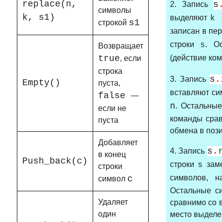
replace(n,
s
2. Запись
символы
k, s1)
выделяют
k
s1
строкой
записан в п
строки
. О
s
Возвращает
true
(действие ко
, если
строка
s
.
3. Запись
Empty()
пуста,
вставляют си
false
—
n
. Остальные
если не
команды срав
пуста
обмена в пози
Добавляет
s
.
4. Запись
в конец
Push_back(c)
строки s за
строки
символов, 
с
символ
Остальные с
Удаляет
сравнимо со 
один
место выделе