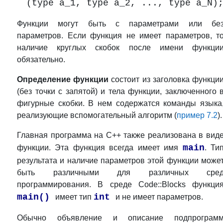
(type a_1, type a_2, ..., type a_N)
Функции могут быть с параметрами или бе
параметров. Если функция не имеет параметров, т
наличие круглых скобок после имени функци
обязательно.
Определение функции
состоит из заголовка функци
(без точки с запятой) и тела функции, заключенного 
фигурные скобки. В нем содержатся команды языка
реализующие вспомогательный алгоритм (
пример 7.2
).
Главная программа на С++ также реализована в вид
main
функции. Эта функция всегда имеет имя
. Ти
результата и наличие параметров этой функции може
быть различными для различных сре
программирования. В среде Code::Blocks функци
main()
int
имеет тип
и не имеет параметров.
Обычно объявление и описание подпрограм