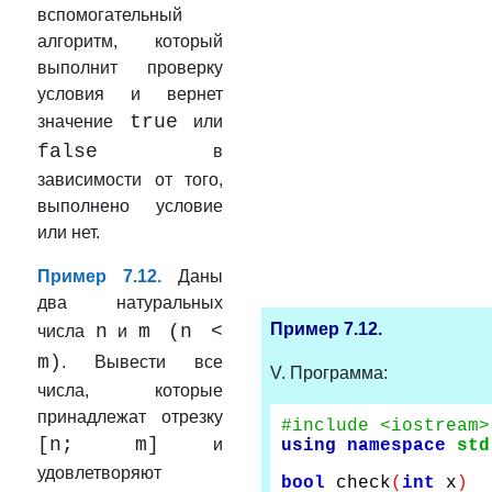
вспомогательный
алг
оритм, который
выполнит проверку
условия и вернет
true
значение
или
false
в
зависимости от того,
выполнено условие
или нет.
Пример 7.12.
Даны
два натуральных
Пример 7.12.
n
m (n <
числа
и
m)
. Вывести все
V. Программа:
числа, которые
принадлежат отрезку
#include <iostream>
[n; m]
и
using
namespace
std
удовлетворяют
bool
check
(
int
x
)