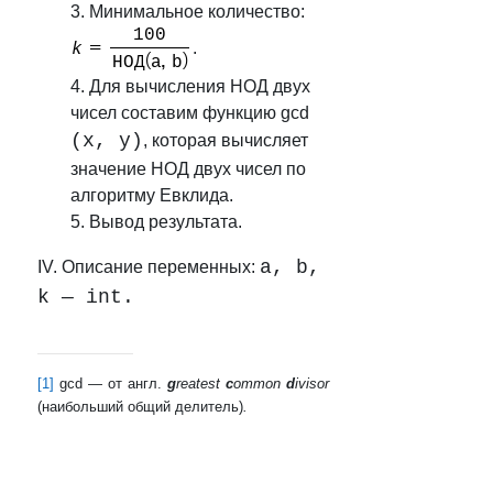
3. Минимальное количество:
.
4. Для вычисления НОД двух
чисел составим функцию gcd
(x, y)
, которая вычисляет
значение НОД двух чисел по
алгоритму Евклида.
5. Вывод результата.
a, b,
IV. Описание переменных:
k
— int.
[1]
gcd — от англ.
g
reatest
c
ommon
d
ivisor
(наибольший общий делитель)
.