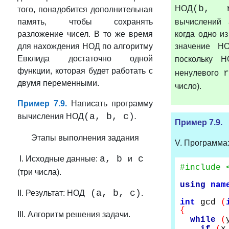
(b, 
НОД
того, понадобится дополнительная
память, чтобы сохранять
вычислений 
разложение чисел. В то же время
когда одно и
для нахождения НОД по алгоритму
значение НО
Евклида достаточно одной
поскольку 
функции, которая будет работать с
r
ненулевого
двумя переменными.
число).
Пример 7.9.
Написать программу
(
a, b,
c
)
вычисления НОД
.
Пример 7.9.
Этапы выполнения задания
V. Программа
a,
b
c
I. Исходные данные:
и
#include 
(три числа).
using
nam
(a,
b,
c)
II. Результат: НОД
.
int
gcd
(
{
III. Алгоритм решения задачи.
while
(