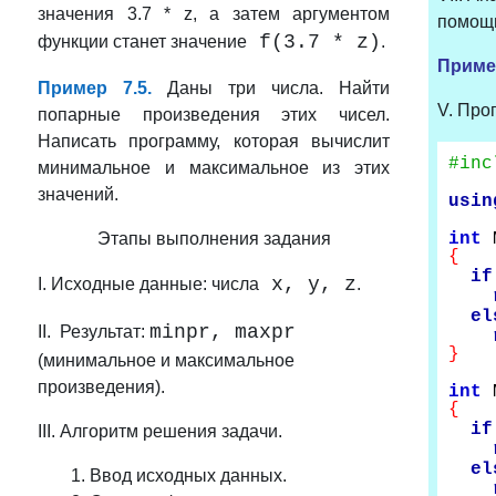
значения
3.7 * z,
а затем аргументом
помощь
f(
3.7 * z)
функции станет значение
.
Пример
Пример 7.5.
Даны три числа. Найти
V. Про
попарные произведения этих чисел.
Написать программу, которая вычислит
#inc
минимальное и максимальное из этих
значений.
usin
Этапы выполнения задания
int
{
if
x, y, z
I. Исходные данные: числа
.
el
minpr, maxpr
II. Результат:
}
(минимальное и максимальное
произведения).
int
{
if
III. Алгоритм решения задачи.
el
1. Ввод исходных данных.