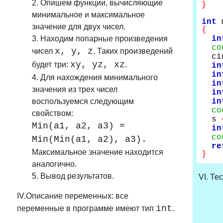
2.
Опишем функции, вычисляющие
}
минимальное и максимальное
int
m
значение для двух чисел.
{
3. Находим попарные произведения
in
co
x, y, z
чисел
. Таких произведений
ci
xy, yz, xz
будет три:
.
in
in
4. Для нахождения минимального
in
значения из трех чисел
in
воспользуемся следующим
in
co
свойством:
s
Min(a1, a2, a3) =
in
co
Min(Min(a1, a2), a3).
re
Максимальное значение находится
}
аналогично.
5.
Вывод результатов.
VI. Те
IV.Описание переменных: все
int
переменные в программе имеют тип
.