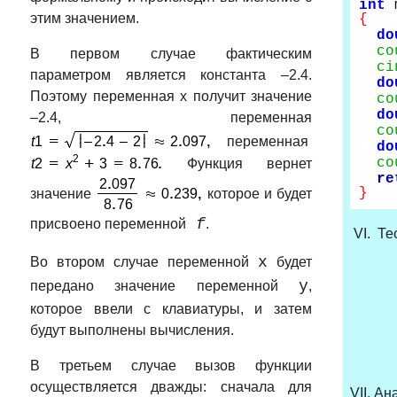
int
m
этим значением.
{
do
co
В первом случае фактическим
ci
параметром является константа –2.4.
do
Поэтому переменная x получит значение
co
do
–2.4, переменная
co
переменная
do
co
Функция вернет
re
}
значение
которое и будет
f
присвоено переменной
.
VI. Те
x
Во втором случае переменной
будет
y
передано значение переменной
,
которое ввели с клавиатуры, и затем
будут выполнены вычисления.
В третьем случае вызов функции
осуществляется дважды: сначала для
VII. А