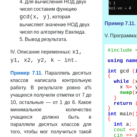
4. Для вычисления НОД двух
чисел составим функцию
gcd(x, y)
,
которая
Пример 7.1
1.
вычисляет значение НОД двух
чисел по алгоритму Евклида.
V. Программа
5. Вывод результата.
#include 
x1,
IV. Описание переменных:
y1, x2, y2, k – int.
using
nam
int
gcd
(
Пример 7.11.
Параллель десятых
{
классов написала контрольную
while
(
x
%=
работу. В результате ровно a%
swap
(
учащихся получили отметки от 7 до
}
10, остальные — от 1 до 6. Какое
return
}
минимальное количество
int
main
(
учащихся должно быть в
{
параллели десятых классов для
int
a
;
cout
<<
того, чтобы мог получиться такой
cin
>>