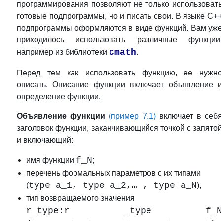
программирования позволяют не только использоват
готовые подпрограммы, но и писать свои. В языке C+
подпрограммы оформляются в виде функций. Вам уж
приходилось использовать различные функции
cmath
например из библиотеки
.
Перед тем как использовать функцию, ее нужн
описать. Описание функции включает объявление 
определение функции.
Объявление функции
(пример 7.1)
включает в себ
заголовок функции, заканчивающийся точкой с запято
и включающий:
f_N
имя функции
;
перечень формальных параметров с их типами
type a_1, type a_2,… , type a_N
(
);
тип возвращаемого значения
r_type:
r _type f_