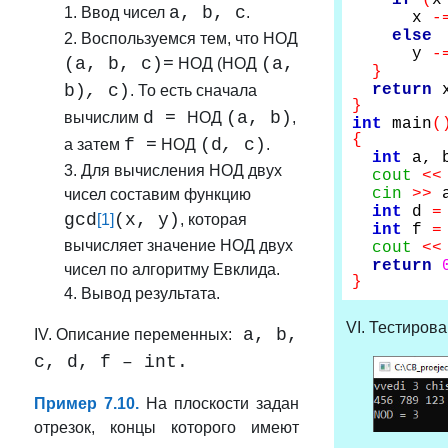
if
(
a,
b,
c
1. Ввод чисел
.
x
-
else
2. Воспользуемся тем, что НОД
y
-
(a,
b,
c)
=
(a,
НОД (НОД
}
b)
,
c)
return
. То есть сначала
}
d
=
(a,
b)
вычислим
НОД
,
int
main
(
{
f
=
(d
,
c)
а затем
НОД
.
int
a, b
3. Для вычисления НОД двух
cout
<<
cin
>>
чисел составим функцию
int
d
=
gcd
(x, y)
[1]
, которая
int
f
=
вычисляет значение НОД двух
cout
<<
return
чисел по алгоритму Евклида.
}
4. Вывод результата.
VI. Тестирова
a, b,
IV. Описание переменных:
c, d, f
– int.
Пример 7.10.
На плоскости задан
отрезок, концы которого имеют