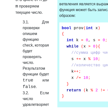
ветвления является выраж
m
проверяем
функция может быть запи
текущее число.
образом:
3.1. Для
проверки
bool
prov
(
int
x
)
опишем
{
функцию
int
k
=
0
, s
=
0
;
check, которая
while
(
x
>
0
){
будет
//сумма цифр чи
проверять
s
+=
x
%
10
;
число.
//количество циф
Результатом
k
++;
функции будет
x
/=
10
;
true
или
}
false
.
return
(
k
%
2
!=
3.2. Если
}
число
удовлетворяет