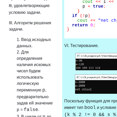
cout
<<
i
<<
m
, удовлетворяющие
p
=
true
;
}
условию задачи.
if
(!
p
)
cout
<<
"net ch
III. Алгоритм решения
return
0
;
задачи.
}
1. Ввод исходных
VI. Тестирование.
данных.
2. Для
определения
наличия искомых
чисел будем
использовать
логическую
p
переменную
,
предварительно
Поскольку функция для пр
задав ей значение
bool
имеет тип
и условие
false
=
.
p
(k % 2 != 0 && s %
n
3. В цикле от
до