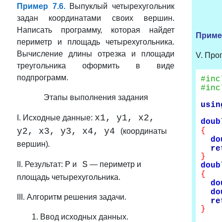
Пример 7.6.
Выпуклый четырехугольник
задан координатами своих вершин.
Написать программу, которая найдет
Приме
периметр и площадь четырехугольника.
Вычисление длины отрезка и площади
V. Про
треугольника оформить в виде
подпрограмм.
#inc
#inc
Этапы выполнения задания
usin
x1, y1, x2,
I. Исходные данные:
doub
y2, x3, y3, x4, y4
{
(координаты
do
вершин)
.
re
}
P
S
II. Результат:
и
— периметр и
doub
{
площадь четырехугольника.
do
do
III. Алгоритм решения задачи.
re
}
1. Ввод исходных данных.