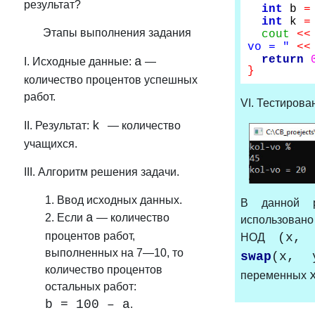
результат?
int
b
=
int
k
=
Этапы выполнения задания
cout
<<
vo = "
<<
return
а
I. Исходные данные:
—
}
количество процентов успешных
работ.
VI. Тестирова
k
II. Результат:
— количество
учащихся.
III. Алгоритм решения задачи.
1. Ввод исходных данных.
В данной р
а
2. Если
— количество
использов
процентов работ,
(x,
НОД
выполненных на 7—10, то
swap
(x,
количество процентов
переменных
остальных работ:
b = 100 – а
.