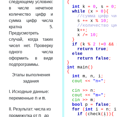
следующему условию:
{
int
k
=
0
, s
=
0
;
в числе нечетное
while
(
x
>
0
){
количество цифр и
//сумма цифр чи
сумма цифр числа
s
+=
x
%
10
;
//количество циф
кратна 5.
k
++;
Предусмотреть
x
/=
10
;
случай, когда таких
}
if
(
k
%
2
!=
0
&&
чисел нет. Проверку
return
true
;
одного числа
else
оформить в виде
return
false
;
}
подпрограммы.
int
main
()
{
Этапы выполнения
int
m, n, i
;
задания
cout
<<
"n="
;
cin
>>
n
;
I. Исходные данные:
cout
<<
"m="
;
n
m
переменные
и
.
cin
>>
m
;
bool
p
=
false
;
II. Результат: числа из
for
(
int
i
=
n
;
if
(
check
(
i
)){
n
промежутка от
до