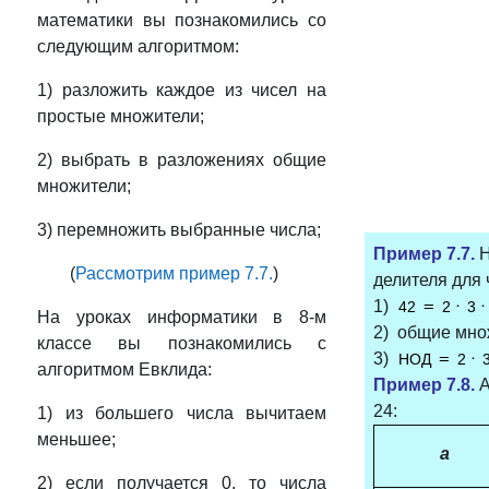
математики вы познакомились со
следующим алгоритмом:
1) разложить каждое из чисел на
простые множители;
2) выбрать в разложениях общие
множители;
3) перемножить выбранные числа;
Пример 7.7.
Н
(
Рассмотрим пример 7.7.
)
делителя для 
1)
На уроках информатики в 8-м
2) общие множ
классе вы познакомились с
3)
алгоритмом Евклида:
Пример 7.8.
А
24:
1)
из большего числа вычитаем
меньшее;
a
2) если получается 0, то числа