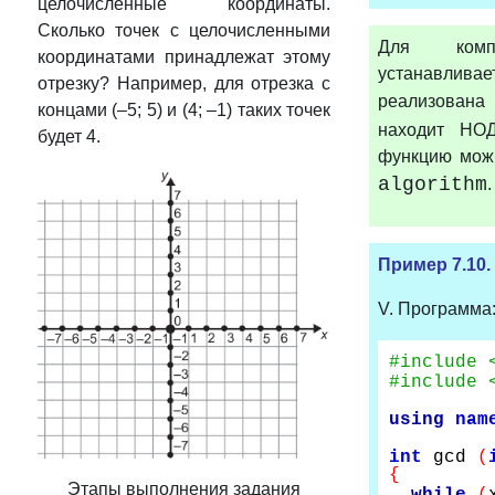
целочисленные координаты.
Сколько точек с целочисленными
Для комп
координатами принадлежат этому
устанавлив
отрезку? Например, для отрезка с
реализован
концами (–5; 5) и (4; –1) таких точек
находит НОД
будет 4.
функцию можн
algorithm
.
Пример 7.10.
V. Программа
#include 
#include 
using
nam
int
gcd
(
{
Этапы выполнения задания