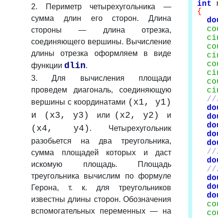
int
m
2.
Периметр четырехугольника —
{
сумма длин его сторон. Длина
do
co
стороны — длина отрезка,
ci
соединяющего вершины. Вычисление
co
длины отрезка оформляем в виде
ci
co
dlin
функции
.
ci
3.
Для вычисления площади
co
проведем диагональ, соединяющую
ci
//
(x1, y1)
вершины с координатами
do
и (x3, y3)
(x2, y2)
или
и
do
do
(x4, y4)
. Четырехугольник
do
разобьется на два треугольника,
do
//
сумма площадей которых и даст
do
искомую площадь. Площадь
//
треугольника вычислим по формуле
do
do
Герона, т. к. для треугольников
do
известны длины сторон. Обозначения
co
вспомогательных переменных — на
co