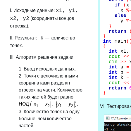
while
(
if
(
x1, y1,
I. Исходные данные:
x
%
else
x2, y2
(координаты концов
y
%
отрезка).
}
return
}
k
II. Результат:
— количество
int
main
(
точек.
{
int
x1, 
cout
<<
III. Алгоритм решения задачи.
cin
>>
int
a
=
1. Ввод исходных данных.
int
b
=
2. Точки с целочисленными
int
k
=
координатами разделят
cout
<<
return
отрезок на части. Количество
}
таких частей будет равно
VI. Тестирова
3. Количество точек на одну
больше, чем количество
частей.