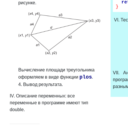
re
рисунке.
}
VI. Те
Вычисление площади треугольника
VII. 
plos
оформляем в виде функции
.
прогр
4. Вывод результата.
разны
IV. Описание переменных: все
переменные в программе имеют тип
double.