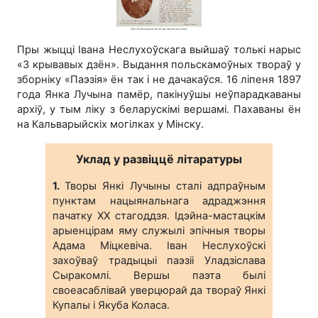
Пры жыцці Івана Неслухоўскага выйшаў толькі нарыс
«З крывавых дзён». Выдання польскамоўных твораў у
зборніку «Паэзія» ён так і не дачакаўся. 16 ліпеня 1897
года Янка Лучына памёр, пакінуўшы неўпарадкаваны
архіў, у тым ліку з беларускімі вершамі. Пахаваны ён
на Кальварыйскіх могілках у Мінску.
Уклад у развіццё літаратуры
1.
Творы Янкі Лучыны сталі адпраўным
пунктам нацыянальнага адраджэння
пачатку ХХ стагоддзя. Ідэйна-мастацкім
арыенцірам яму служылі эпічныя творы
Адама Міцкевіча. Іван Неслухоўскі
захоўваў традыцыі паэзіі Уладзіслава
Сыракомлі. Вершы паэта былі
своеасаблівай уверцюрай да твораў Янкі
Купалы і Якуба Коласа.