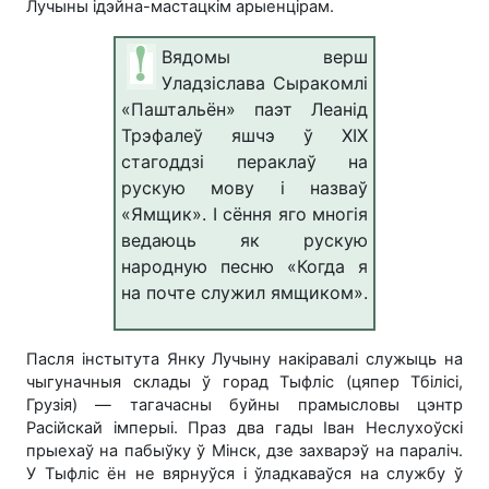
Лучыны ідэйна-мастацкім арыенцірам.
Вядомы верш
Уладзіслава Сыракомлі
«Паштальён» паэт Леанід
Трэфалеў яшчэ ў ХІХ
стагоддзі пераклаў на
рускую мову і назваў
«Ямщик». І сёння яго многія
ведаюць як рускую
народную песню «Когда я
на почте служил ямщиком».
Пасля інстытута Янку Лучыну накіравалі служыць на
чыгуначныя склады ў горад Тыфліс (цяпер Тбілісі,
Грузія) — тагачасны буйны прамысловы цэнтр
Расійскай імперыі. Праз два гады Іван Неслухоўскі
прыехаў на пабыўку ў Мінск, дзе захварэў на параліч.
У Тыфліс ён не вярнуўся і ўладкаваўся на службу ў