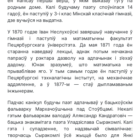
ён напісаў першы верш, у якім выказаў тугу па
родным доме. Калі будучаму паэту споўнілася 14
гадоў, ён паступіў у 3-і клас Мінскай класічнай гімназіі,
дзе вучыўся на выдатна.
У 1870 годзе Іван Неслухоўскі завяршыў навучанне ў
гімназіі і паступіў на матэматычны факультэт
Пецярбургскага ўніверсітэта. Да мая 1871 года ён
старанна наведваў лекцыі, аднак потым нечакана
папрасіў у рэктара дазволу на адпачынак і з’ехаў
дадому. Юнак зразумеў, што матэматыка не
прываблівае яго. У тым самым годзе ён паступіў у
Пецярбургскі тэхналагічны інстытут, на механічнае
аддзяленне, а ў 1877-м — стаў дыпламаваным
інжынерам.
Падчас канікул будучы паэт адпачываў у бацькоўскім
фальварку Мархачоўшчына пад Стоўбцамі. Некалі
гэтым фальваркам валодаў Аляксандр Кандратовіч —
бацька знакамітага паэта Уладзіслава Сыракомлі. Калі
гэта і супадзенне, то надзвычай сімвалічнае:
творчасць Сыракомлі ўсё жыццё было для Янкі