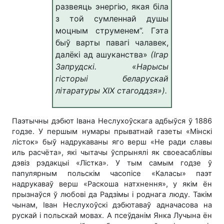
развеяць энергію, якая біла
з той сумленнай душы
моцным струменем”. Гэта
быў варты павагі чалавек,
далёкі ад ашуканства»
(Ігар
Запрудскі. «Нарысы
гісторыі беларускай
літаратуры ХІХ стагоддзя»).
Паэтычны дэбют Івана Неслухоўскага адбыўся ў 1886
годзе. У першым нумары прыватнай газеты «Мінскі
лісток» быў надрукаваны яго верш «Не ради славы
иль расчёта», які чытачы ўспрынялі як своеасаблівы
дэвіз рэдакцыі «Лістка». У тым самым годзе ў
папулярным польскім часопісе «Каласы» паэт
надрукаваў верш «Раскоша натхнення», у якім ён
прызнаўся ў любові да Радзімы і роднага люду. Такім
чынам, Іван Неслухоўскі дэбютаваў адначасова на
рускай і польскай мовах. А псеўданім Янка Лучына ён