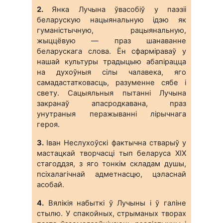
2.
Янка Лучына ўвасобіў у паэзіі
беларускую нацыянальную ідэю як
гуманістычную, рацыянальную,
жыццёвую — праз шанаванне
беларускага слова. Ён сфарміраваў у
нашай культуры традыцыю абапірацца
на духоўныя сілы чалавека, яго
самадастатковасць, разуменне сябе і
свету. Сацыяльныя пытанні Лучына
закранаў апасродкавана, праз
унутраныя перажыванні лірычнага
героя.
3.
Іван Неслухоўскі фактычна стварыў у
мастацкай творчасці тып беларуса ХІХ
стагоддзя, з яго тонкім складам душы,
псіхалагічнай адметнасцю, цэласнай
асобай.
4.
Вялікія набыткі ў Лучыны і ў галіне
стылю. У спакойных, стрыманых творах