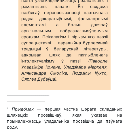
паэта ўзаемадзейнічаюць рэалістычны i
рамантычны пачаткі. Ён свядома
пазбягаў перанасычанасці паэтычнага
радка дэкаратыўнымі, фальклорнымі
элементамі, а больш давяраў
арыгінальным вобразна-выяўленчым
сродкам. Псіхалагізм i лірызм яго паэзіі
супрацьстаялі парадыйна-бурлескнай
традыцыі ў беларускай літаратуры,
адкрывалі шлях да паглыбленага
інтэлектуалізму ў паэзіі
(Паводле
Уладзіміра Конана, Уладзіміра Мархеля,
Аляксандра Смоліка, Людмілы Кухто,
Сяргея Дубаўца).
_____________________
1
Прыдóмак
— першая частка шэрага складаных
шляхецкіх прозвішчаў, якая ўказвае на
прыналежнасць ўладальніка прозвішча да пэўнага
роду.