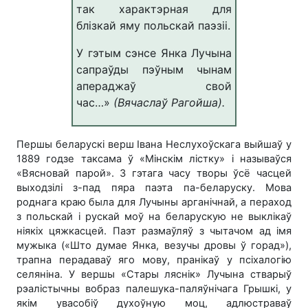
так характэрная для
блізкай яму польскай паэзіі.
У гэтым сэнсе Янка Лучына
сапраўды пэўным чынам
апераджаў свой
час…»
(Вячаслаў Рагойша).
Першы беларускі верш Івана Неслухоўскага выйшаў у
1889 годзе таксама ў «Мінскім лістку» і называўся
«Вясновай парой». З гэтага часу творы ўсё часцей
выходзілі з-пад пяра паэта па-беларуску. Мова
роднага краю была для Лучыны арганічнай, а пераход
з польскай і рускай моў на беларускую не выклікаў
ніякіх цяжкасцей. Паэт размаўляў з чытачом ад імя
мужыка («Што думае Янка, везучы дровы ў горад»),
трапна перадаваў яго мову, пранікаў у псіхалогію
селяніна. У вершы «Стары ляснік» Лучына стварыў
рэалістычны вобраз палешука-паляўнічага Грышкі, у
якім увасобіў духоўную моц, адлюстраваў