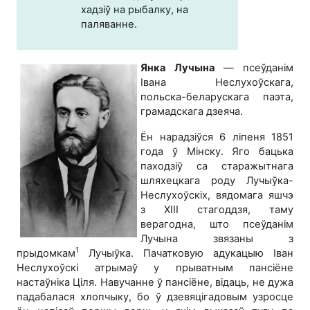
хадзіў на рыбалку, на
паляванне.
Янка Лучына
— псеўданім
Івана Неслухоўскага,
польска-беларускага паэта,
грамадскага дзеяча.
Ён нарадзіўся 6 ліпеня 1851
года ў Мінску. Яго бацька
паходзіў са старажытнага
шляхецкага роду Лучыўка-
Неслухоўскіх, вядомага яшчэ
з ХІІІ стагоддзя, таму
верагодна, што псеўданім
Лучына звязаны з
1
прыдомкам
Лучыўка. Пачатковую адукацыю Іван
Неслухоўскі атрымаў у прыватным пансіёне
настаўніка Ціля. Навучанне ў пансіёне, відаць, не дужа
падабалася хлопчыку, бо ў дзевяцігадовым узросце