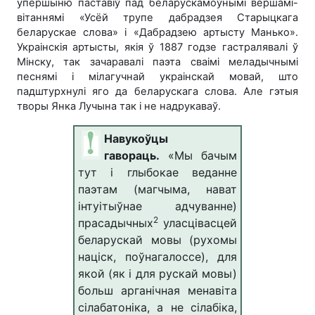
упершыню паставіў пад беларускамоўнымі вершамі-
вітаннямі «Усёй трупе дабрадзея Старыцкага
беларускае слова» і «Дабрадзею артысту Манько».
Украінскія артысты, якія ў 1887 годзе гастралявалі ў
Мінску, так зачаравалі паэта сваімі меладычнымі
песнямі і мілагучнай украінскай мовай, што
падштурхнулі яго да беларускага слова. Але гэтыя
творы Янка Лучына так і не надрукаваў.
Навукоўцы
гавораць.
«Мы бачым
тут і глыбокае веданне
паэтам (магчыма, нават
інтуітыўнае адчуванне)
2
прасадычных
уласцівасцей
беларускай мовы (рухомы
націск, поўнагалоссе), для
якой (як і для рускай мовы)
больш арганічная менавіта
сілабатоніка, а не сілабіка,