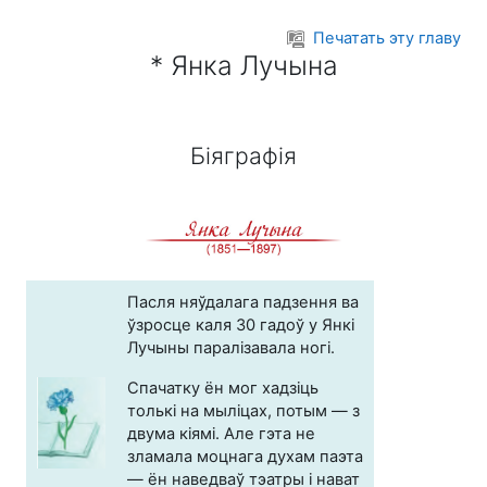
Перейти к основному содержанию
Печатать эту главу
* Янка Лучына
Біяграфія
Пасля няўдалага падзення ва
ўзросце каля 30 гадоў у Янкі
Лучыны паралізавала ногі.
Спачатку ён мог хадзіць
толькі на мыліцах, потым — з
двума кіямі. Але гэта не
зламала моцнага духам паэта
— ён наведваў тэатры і нават