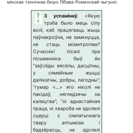
мінскае тэхнічнае бюро Лібава-Роменскай чыгункі.
З успамінаў
.
«Якую
трэба было мець сілу
волі, каб працягваць жыць
паўнакроўна, не замкнуцца,
не стаць мізантропам?
Сучаснікі пісалі пра
пісьменніка: быў ён
“заўсёды вясёлы, дасціпны,
у сямейным жыцці
далікатны, добры, лагодны”;
“гумар <...> яго ніколі не
пакідаў, нягледзячы на
калецтва”; “ні аднастайная
праца, ні хвароба не здолелі
сцерці з сімпатычнага
твару аптымізм і
бадзёрасць, не здолелі