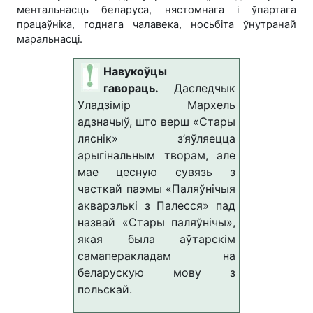
ментальнасць беларуса, нястомнага і ўпартага
працаўніка, годнага чалавека, носьбіта ўнутранай
маральнасці.
Навукоўцы
гавораць.
Даследчык
Уладзімір Мархель
адзначыў, што верш «Стары
ляснік» з’яўляецца
арыгінальным творам, але
мае цесную сувязь з
часткай паэмы «Паляўнічыя
акварэлькі з Палесся» пад
назвай «Стары паляўнічы»,
якая была аўтарскім
самаперакладам на
беларускую мову з
польскай.