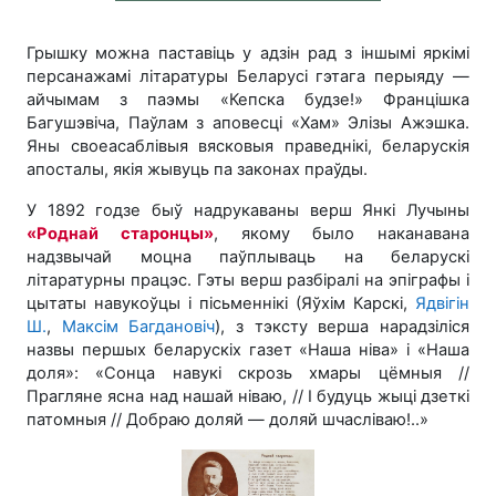
Грышку можна паставіць у адзін рад з іншымі яркімі
персанажамі літаратуры Беларусі гэтага перыяду —
айчымам з паэмы «Кепска будзе!» Францішка
Багушэвіча, Паўлам з аповесці «Хам» Элізы Ажэшка.
Яны своеасаблівыя вясковыя праведнікі, беларускія
апосталы, якія жывуць па законах праўды.
У 1892 годзе быў надрукаваны верш Янкі Лучыны
«Роднай старонцы»
, якому было наканавана
надзвычай моцна паўплываць на беларускі
літаратурны працэс. Гэты верш разбіралі на эпіграфы і
цытаты навукоўцы і пісьменнікі (Яўхім Карскі,
Ядвігін
Ш.
,
Максім Багдановіч
), з тэксту верша нарадзіліся
назвы першых беларускіх газет «Наша ніва» і «Наша
доля»: «Сонца навукі скрозь хмары цёмныя //
Прагляне ясна над нашай ніваю, // I будуць жыці дзеткі
патомныя // Добраю доляй — доляй шчасліваю!..»