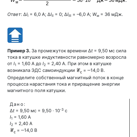
.
Ответ
: Δ
I
= 6,0 А; Δ
I
= 0; Δ
I
=
–6,0
А;
W
= 36 мДж.
I
II
III
м
Пример 3.
За промежуток времени
Δ
t
= 9,50 мс
сила
тока в катушке индуктивности равномерно возросла
от
I
= 1,60 А
до
I
= 2,40 А
. При этом в катушке
1
2
возникала ЭДС самоиндукции
= ‒14,0 В
.
Определите собственный магнитный поток в конце
процесса нарастания тока и приращение энергии
магнитного поля катушки.
Дано:
-3
Δ
t
= 9,50 мс = 9,50 · 10
с
I
= 1,60 А
1
I
= 2,40 А
2
= ‒14,0 В