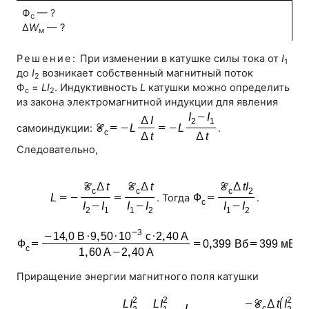
Ф
— ?
с
Δ
W
— ?
м
Решение:
При изменении в катушке силы тока от
I
1
до
I
возникает собственный магнитный поток
2
Ф
=
LI
. Индуктивность
L
катушки можно определить
с
2
из закона электромагнитной индукции для явления
самоиндукции:
.
Следовательно,
. Тогда
.
Приращение энергии магнитного поля катушки