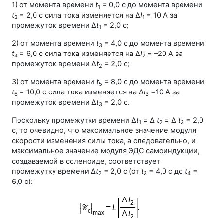
1) от момента времени
t
= 0,0 с до момента времени
1
t
= 2,0 с сила тока изменяется на Δ
I
= 10 А за
2
1
промежуток времени Δ
t
= 2,0 с;
1
2) от момента времени
t
= 4,0 с до момента времени
3
t
= 6,0 с сила тока изменяется на Δ
I
= –20 А за
4
2
промежуток времени Δ
t
= 2,0 с;
2
3) от момента времени
t
= 8,0 с до момента времени
5
t
= 10,0 с сила тока изменяется на Δ
I
=10 А за
6
3
промежуток времени Δ
t
= 2,0 с.
3
Поскольку промежутки времени Δ
t
= Δ
t
= Δ
t
= 2,0
1
2
3
с, то очевидно, что максимальное значение модуля
скорости изменения силы тока, а следовательно, и
максимальное значение модуля ЭДС самоиндукции,
создаваемой в соленоиде, соответствует
промежутку времени Δ
t
= 2,0 с (от
t
= 4,0 с до
t
=
2
3
4
6,0 с):