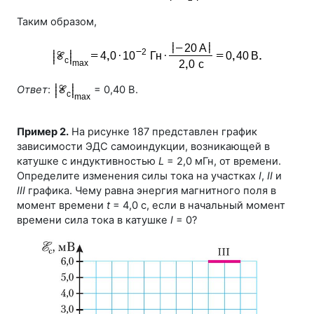
Таким образом,
Ответ
:
= 0,40 В.
Пример 2.
На рисунке 187 представлен график
зависимости ЭДС самоиндукции, возникающей в
катушке с индуктивностью
L
= 2,0 мГн, от времени.
Определите изменения силы тока на участках
I
,
II
и
III
графика. Чему равна энергия магнитного поля в
момент времени
t
= 4,0 с, если в начальный момент
времени сила тока в катушке
I
= 0?