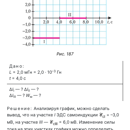
Рис. 187
Дано:
–3
L
= 2,0 мГн = 2,0 · 10
Гн
t
= 4,0 с
Δ
I
— ? Δ
I
— ?
I
II
Δ
I
— ?
W
— ?
III
м
Решение:
Анализируя график, можно сделать
вывод, что на участке
I
ЭДС самоиндукции
= –3,0
мВ, на участке
III
—
= 6,0 мВ. Изменение силы
тока на этих участках графика можно определить,