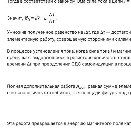
Тогда в соответствии с законом Ома сила тока в цепи
Значит,
.
Умножив полученное равенство на
I
Δ
t
, где Δ
t
— достаточ
элементарную работу, совершаемую сторонними силами 
В процессе установления тока, когда сила тока
I
и магни
превышает выделяющееся в резисторе количество тепл
времени Δ
t
при преодолении ЭДС самоиндукции в процес
Полная дополнительная работа
А
, равная сумме элем
доп
всех аналогичных столбиков, т. е. площади фигуры под 
Эта работа превращается в энергию магнитного поля кат