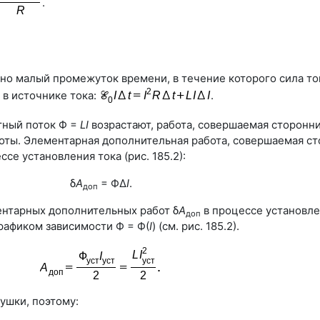
.
но малый промежуток времени, в течение которого сила т
в источнике тока:
.
тный поток
Ф =
LI
возрастают, работа, совершаемая сторонни
оты. Элементарная дополнительная работа, совершаемая с
се установления тока (
рис. 185.2
):
δ
A
= ФΔ
I
.
доп
ентарных дополнительных работ δ
A
в процессе установле
доп
графиком зависимости Ф = Ф(
I
) (см.
рис. 185.2
).
ушки, поэтому: