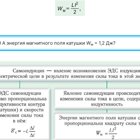
0 А энергия магнитного поля катушки
W
= 1,2 Дж?
м