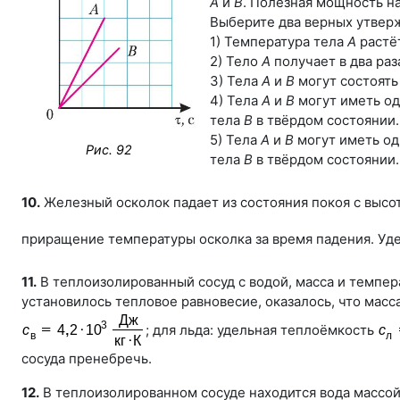
А
и
В
. Полезная мощность н
Выберите два верных утвер
1) Температура тела
А
растёт
2) Тело
А
получает в два ра
3) Тела
А
и
В
могут состоять
4) Тела
А
и
В
могут иметь од
тела
В
в твёрдом состоянии.
5) Тела
А
и
В
могут иметь од
Рис. 92
тела
В
в твёрдом состоянии.
10.
Железный осколок падает из состояния покоя с выс
приращение температуры осколка за время падения. Уд
11.
В теплоизолированный сосуд с водой, масса и темпе
установилось тепловое равновесие, оказалось, что масс
; для льда: удельная теплоёмкость
сосуда пренебречь.
12.
В теплоизолированном сосуде находится вода массо