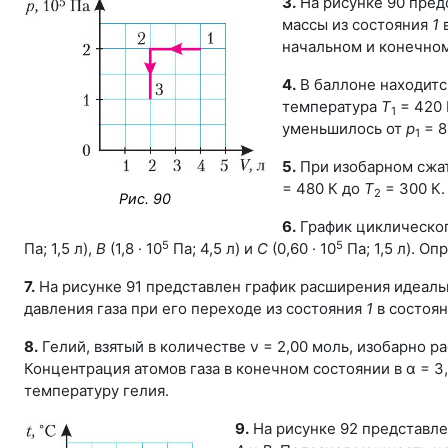
3.
На рисунке 90 пред
массы из состояния
1
в
начальном и конечном
4.
В баллоне находитс
температура
Т
= 420 
1
уменьшилось от
р
= 8
1
5.
При изобарном сжат
= 480 К до
Т
= 300 К.
2
Рис. 90
6.
График циклическог
5
5
Па; 1,5 л),
В
(1,8 · 10
Па; 4,5 л) и
С
(0,60 · 10
Па; 1,5 л). О
7.
На рисунке 91 представлен график расширения идеально
давления газа при его переходе из состояния
1
в состоя
8.
Гелий, взятый в количестве ν = 2,00 моль, изобарно р
Концентрация атомов газа в конечном состоянии в α = 3
температуру гелия.
9.
На рисунке 92 представле