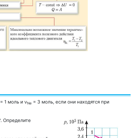
= 1 моль и ν
= 3 моль, если они находятся при
Nе
2
. Определите