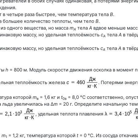
агревателей в обоих случаях одинаковая, а потерями энерг
ждения.
 в четыре раза быстрее, чем температура тела
В
.
за большее количество теплоты, чем тело
В
.
 из одного вещества, но масса
m
тела
А
вдвое меньше мас
A
инаковую массу, но удельная теплоёмкость
с
тела
А
в твёр
А
инаковую массу, но удельная теплоёмкость
с
тела
А
в твёр
А
оты
h
= 800 м. Модуль скорости движения осколка в момент 
ельная теплоёмкость железа
. Потерями энер
ратура которой
m
= 1,6 кг и
t
= 8,0 °С соответственно, опус
в
0в
а льда увеличилась на Δ
m
= 20 г. Определите начальную тем
, удельная теплота плавления
й
m
= 1,2 кг, температура которой
t
= 0 °С. Из сосуда откачив
1