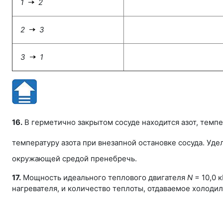
1
2
2
3
3
1
16.
В герметично закрытом сосуде находится азот, темпе
температуру азота при внезапной остановке сосуда. Уд
окружающей средой пренебречь.
17.
Мощность идеального теплового двигателя
N
= 10,0 к
нагревателя, и количество теплоты, отдаваемое холоди