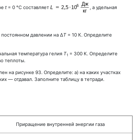
ре
t
= 0 °С составляет
, а удельная
 постоянном давлении на Δ
T
= 10 К. Определите
Начальная температура гелия
T
= 300 К. Определите
1
во теплоты.
н на рисунке 93. Определите: а) на каких участках
аких — отдавал. Заполните таблицу в тетради.
Приращение внутренней энергии газа