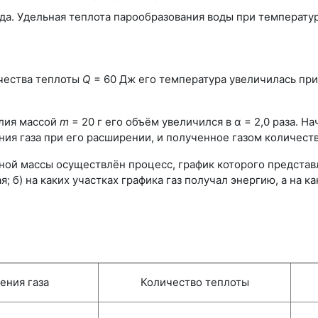
да. Удельная теплота парообразования воды при температу
чества теплоты
Q
= 60 Дж его температура увеличилась при
лия массой
m
= 20 г его объём увеличился в α = 2,0 раза. 
ния газа при его расширении, и полученное газом количест
й массы осуществлён процесс, график которого представле
; б) на каких участках графика газ получал энергию, а на к
ения газа
Количество теплоты