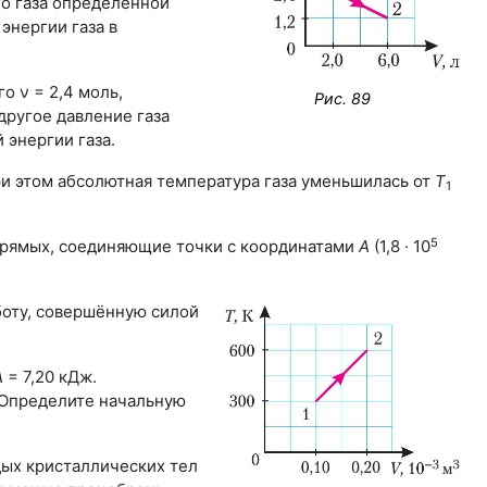
о газа определённой
энергии газа в
о ν = 2,4 моль,
Рис. 89
другое давление газа
 энергии газа.
При этом абсолютная температура газа уменьшилась от
Т
1
5
 прямых, соединяющие точки с координатами
А
(1,8 · 10
аботу, совершённую силой
А
= 7,20 кДж.
. Определите начальную
дых кристаллических тел