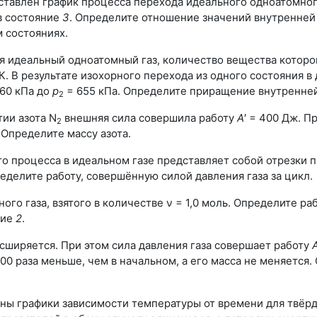
ставлен график процесса перехода идеального одноатомног
 состояние
3
. Определите отношение значений внутренней 
 состояниях.
я идеальный одноатомный газ, количество вещества которог
К. В результате изохорного перехода из одного состояния в 
60 кПа до
р
= 655 кПа. Определите приращение внутренней
2
ии азота N
внешняя сила совершила работу
А
′ = 400 Дж. 
2
 Определите массу азота.
о процесса в идеальном газе представляет собой отрезки
пределите работу, совершённую силой давления газа за цикл.
го газа, взятого в количестве ν = 1,0 моль. Определите р
ние
2
.
асширяется. При этом сила давления газа совершает работу
,00 раза меньше, чем в начальном, а его масса не меняется
ны графики зависимости температуры от времени для твёр