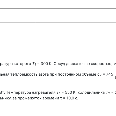
ратура которого
Т
= 300 К
. Сосуд движется со скоростью, 
1
ельная теплоёмкость азота при постоянном объёме
с
= 745
V
Вт
. Температура нагревателя
Т
= 550 К
, холодильника
Т
= 
1
2
льнику, за промежуток времени
τ = 10,0 с
.