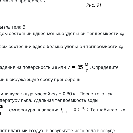
ии можно пренебречь.
Рис. 91
сы
m
тела
В
.
B
дом состоянии вдвое меньше удельной теплоёмкости
с
В
дом состоянии вдвое больше удельной теплоёмкости
с
В
падения на поверхность Земли
. Определите
гии в окружающую среду пренебречь.
тили кусок льда массой
m
= 0,80 кг. После того как
л
пературу льда. Удельная теплоёмкость воды
, температура плавления
. Теплоёмкостью
ают влажный воздух, в результате чего вода в сосуде