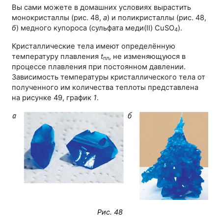
Вы сами можете в домашних условиях вырастить
монокристаллы (рис. 48,
а
) и поликристаллы (рис. 48,
б
) медного купороса (сульфата меди(II) CuSO
).
4
Кристаллические тела имеют определённую
температуру плавления
t
, не изменяющуюся в
пл
процессе плавления при постоянном давлении.
Зависимость температуры кристаллического тела от
полученного им количества теплоты представлена
на рисунке 49, график
1
.
Рис. 48