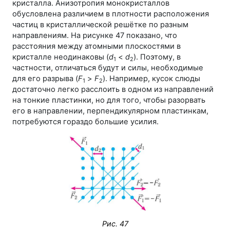
кристалла. Анизотропия монокристаллов
обусловлена различием в плотности расположения
частиц в кристаллической решётке по разным
направлениям. На рисунке 47 показано, что
расстояния между атомными плоскостями в
кристалле неодинаковы (
d
<
d
). Поэтому, в
1
2
частности, отличаться будут и силы, необходимые
для его разрыва (
F
>
F
). Например, кусок слюды
1
2
достаточно легко расслоить в одном из направлений
на тонкие пластинки, но для того, чтобы разорвать
его в направлении, перпендикулярном пластинкам,
потребуются гораздо большие усилия.
Рис. 47