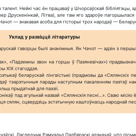
 талент. Нейкі час ён працаваў у Шчорсаўскай бібліятэцы, а
япер Друскенінкай, Літва), але там яго здароўе пагоршылася
н Чачот — знакавая асоба для гісторыі трох народаў — Беларус
Уклад у развіццё літаратуры
арускай гаворцы былі ананімныя. Ян Чачот — адзін з перш
ак», «Падземны звон на горцы ў Пазяневічах») прадвызнач
ры ХІХ стагоддзя.
ыкаў беларускай лінгвістыкі (прадмовы да «Сялянскіх песе
н даў тэарэтычныя парады наступным пакаленням паэтаў нако
ольш прыдатнай для паэзіі.
нікаў пад агульнай назвай «Сялянскія песні...». Сваю місію 
цця сялян, сцвердзіць эстэтычную каштоўнасць народнай песн
чэўскі. Даследчык Рамуальд Падбярэскі адзначаў, што пісьм