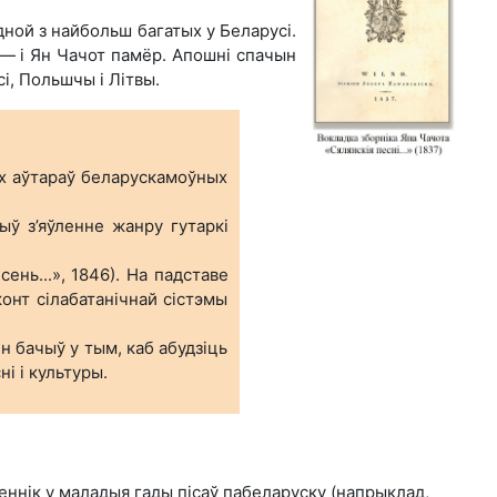
дной з найбольш багатых у Беларусі.
 — і Ян Чачот памёр. Апошні спачын
і, Польшчы і Літвы.
ых аўтараў беларускамоўных
ыў з’яўленне жанру гутаркі
нь...», 1846). На падставе
нт сілаба­танічнай сістэмы
ён бачыў у тым, каб абудзіць
і і культуры.
еннік у маладыя гады пісаў пабеларуску (напрыклад,