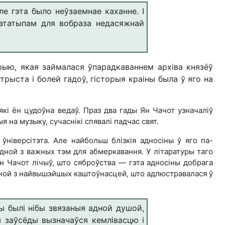
е гэта было неўзаемнае каханне. І
прататыпам для вобраза недасяжнай
рыю, якая займалася ўпарадкаваннем архіва князёў
 трыста і болей гадоў, гісторыя краіны была ў яго на
які ён цудоўна ведаў. Праз два гады Ян Чачот узначаліў
на музыку, сучаснікі спявалі падчас свят.
ўніверсітэта. Але найбольш блізкія адносіны ў яго па-
дной з важных тэм для абмеркавання. У літаратуры таго
н Чачот лічыў, што сяброўства — гэта адносіны добрага
 адной з найвышэйшых каштоўнасцей, што адлюстравалася ў
яны былі нібы звязаныя адной душой,
м заўсёды вызначаўся кемлівасцю і