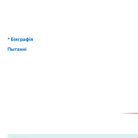
* Біяграфія
Пытанні