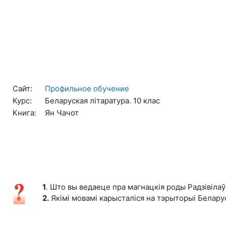
Перейти к основному содержанию
Сайт:
Профильное обучение
Курс:
Беларуская літаратура. 10 клас
Книга:
Ян Чачот
1
. Што вы ведаеце пра магнацкія роды Радзівілаў
2.
Якімі мовамі карысталіся на тэрыторыі Белару