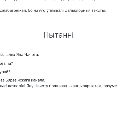
ілаба­тонікай,
бо на яго ўплывалі фальклорныя тэксты.
Пытанні
вы шлях Яна Чачота.
кевіча?
турай?
а Бярэзінскага канала.
авыкі дазволілі Яну Чачоту працаваць канцылярыстам, разум