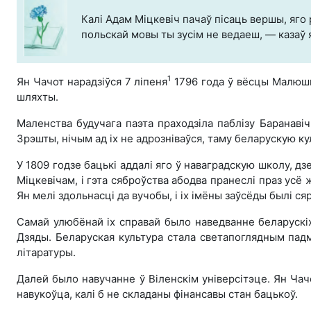
Калі Адам Міцкевіч пачаў пісаць вершы, яго
польскай мовы ты зусім не ведаеш, — казаў 
1
Ян Чачот нарадзіўся 7 ліпеня
1796 года ў вёсцы Малюшыч
шляхты.
Маленства будучага паэта праходзіла паблізу Баранавіч,
Зрэшты, нічым ад іх не адрозніваўся, таму беларускую ку
У 1809 годзе бацькі аддалі яго ў наваградскую школу, дз
Міцкевічам, і гэта сяброўства абодва пранеслі праз усё
Ян мелі здольнасці да вучобы, і іх імёны заўсёды былі ся
Самай улюбёнай іх справай было наведванне беларускіх 
Дзяды. Беларуская культура стала светапоглядным падму
літаратуры.
Далей было навучанне ў Віленскім універсітэце. Ян Чач
навукоўца, калі б не складаны фінансавы стан бацькоў.