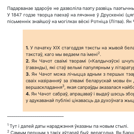
Падарванае здароўе не дазволіла паэту развіць паэтычны
У 1847 годзе творца паехаў на лячэнне ў Друскенікі (ц
пісьменнік знайшоў на могілках вёскі Ротніца (Літва). Я
1.
У пачатку ХІХ стагоддзя тэксты на жывой бел
2
тэкстаў, каго мы ведаем па імені
.
2.
Ян Чачот сваімі творамі («Калдычэўскі шчуп
(гавэнды), які стаў вельмі папулярным у літарату
3.
Ян Чачот можа лічыцца адным з першых тэарэт
сваіх назіранняў за з’явамі беларускай мовы ё
3
вершаскладання
, якая сапраўды аказалася найб
4.
Ян Чачот сабраў, апрацаваў і выдаў шэсць збор
у адукаванай публікі цікавасць да духоўнага жы
___________________________
1
Тут і далей даты нараджэння ўказаны па новым стылі.
2
Самым першым з такіх аўтараў быў, верагодна, Ян Барш