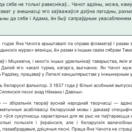
 сябе не толькі равеснікаў... Чачот адзіны, можа, кам
 Нават у знешнасці яго заўважаўся дзіўна лагодны, рахма
ьны да сябе і Адама, ён быў сапраўдным увасабленнем ч
3 годзе Яна Чачота арыштавалі па справе філаматаў і разам 
дынскіх мурах» вязніцы, ён разам з іншым сваім сябрам Тама
ў і Міцкевіча, і многіх іншых удзельнікаў таварыства, якія
 Далей яго чакалі турма, катарга, выгнанне. Ян Чачот муж
а Радзіму, працаваў у Лепелі канцылярыстам у інжынерным у
ць беларускі фальклор. З 1837 года ў Вільні асобнымі выпу
Сялянскія песні з­над Нёмана і Дзвіны».
р — збіральнік твораў вуснай народнай творчасці — адзна
аматычныя асаблівасці беларускай мовы і даказаў спецыфі
то «ўся сукупнасць характэрных для яе рыс не паўтараецца н
олькі польскія і ўкраінскія, але і беларускія валачобныя
пазаабрадавыя, дзіцячыя песні. Праца Яна Чачота не страціл