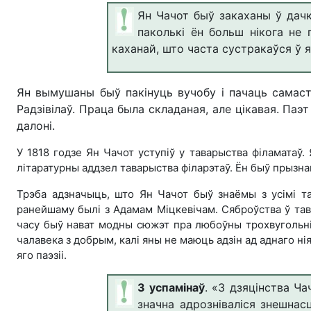
Ян Чачот быў закаханы ў дачк
паколькі ён больш нікога не 
каханай, што часта сустракаўся ў я
Ян вымушаны быў пакінуць вучобу і пачаць самаст
Радзівілаў. Праца была складаная, але цікавая. Паэт
далоні.
У 1818 годзе Ян Чачот уступіў у таварыства філаматаў.
літаратурны аддзел таварыства філарэтаў. Ён быў прызна
Трэба адзначыць, што Ян Чачот быў знаёмы з усімі тага
ранейшаму былі з Адамам Міцкевічам. Сяброўства ў тав
часу быў нават модны сюжэт пра любоўны трохвугольнік
чалавека з добрым, калі яны не маюць адзін ад аднаго н
яго паэзіі.
З успамінаў
. «З дзяцінства Ча
значна адрозніваліся знешнас