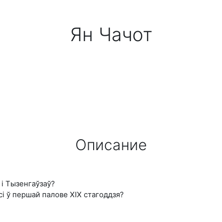
Ян Чачот
Описание
 і Тызенгаўзаў?
сі ў першай палове ХІХ стагоддзя?