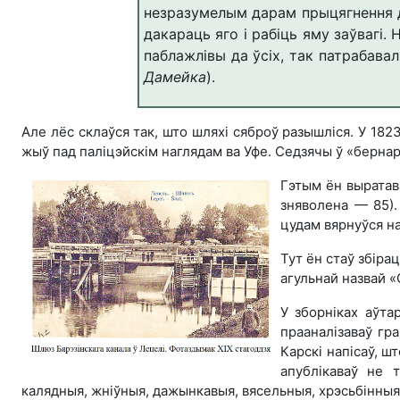
незразумелым дарам прыцягнення да
дакараць яго і рабіць яму заўвагі.
паблажлівы да ўсіх, так патрабавал
Дамейка
).
Але лёс склаўся так, што шляхі сяброў разышліся. У 182
жыў пад паліцэйскім наглядам ва Уфе. Седзячы ў «бернар
Гэтым ён выратава
зняволена — 85).
цудам вярнуўся н
Тут ён стаў збіра
агульнай назвай «
У зборніках аўта
прааналізаваў гр
Карскі напісаў, ш
апублікаваў не т
калядныя, жніўныя, дажынкавыя, вясельныя, хрэсьбінныя, 