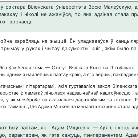
у рэктара Віленскага ўніверсітэта Зосю Малеўскую, ал
пакахаў і ніколі не ажаніўся, то яна адзіная стала 
го творчасці.
ойна зарабляць на жыццё. Ён уладкаваўся ў канцыля
 трымаў у руках і чытаў дакументы, кнігі, якім было па
 Яго ўлюбёная тэма — Статут Вялікага Княства Літоўскага, 
ны адным з найлепшых паэтаў краю, а яго вершы, пакладзеныя 
часнымі літаратарамі, якія гуртаваліся вакол Віленскага 
арыстве філаматаў лічылася надзвычайнай каштоўнасцю і а
, у якім сяброўства аказвалася даражэйшым за каханне. Я
іякіх таямніц. Для Адама Міцкевіча менавіта каханне стала
чот быў паэтам, як і Адам (Міцкевіч. —
Аўт
.), і хоць 
цю, характарам, як гэта кажуць, тэмпераментам. Ада