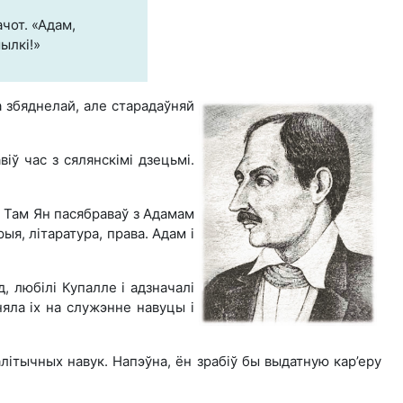
чот. «Адам,
ылкі!»
 збяднелай, але старадаўняй
іў час з сялянскімі дзецьмі.
а. Там Ян пасябраваў з Адамам
я, літаратура, права. Адам і
, любілі Купалле і адзначалі
яла іх на служэнне навуцы і
літычных навук. Напэўна, ён зрабіў бы выдатную кар’еру