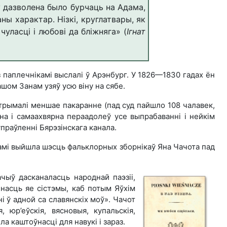
у дазволена было бурчаць на Адама,
ны характар. Нізкі, круглатвары, як
уласці і любові да бліжняга» (
Ігнат
з паплечнікамі выслалі ў Арэнбург. У 1826—1830 гадах ён
шом Занам узяў усю віну на сябе.
 атрымалі меншае пакаранне (пад суд пайшло 108 чалавек,
на і самаахвярна пераадолеў усе выпрабаванні і нейкім
праўленні Бярэзінскага канала.
скамі выйшла шэсць фальклорных зборнікаў Яна Чачота пад
чыў дасканаласць народнай паэзіі,
чнасць яе сістэмы, каб потым Яўхім
і ў адной са славянскіх моў». Чачот
, юр’еўскія, вясновыя, купальскія,
а каштоўнасці для навукі і зараз.