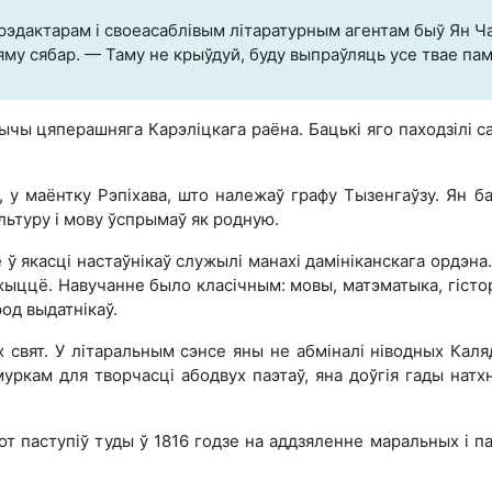
 рэдактарам і своеасаблівым літаратурным агентам быў Ян Ча
яму сябар. — Таму не крыўдуй, буду выпраўляць усе твае пам
ы цяперашняга Карэліцкага раёна. Бацькі яго паходзілі са
 у маёнтку Рэпіхава, што належаў графу Тызенгаўзу. Ян бав
льтуру і мову ўспрымаў як родную.
е ў якасці настаўнікаў служылі манахі дамініканскага ордэн
 жыццё. Навучанне было класічным: мовы, матэматыка, гісторы
род выдатнікаў.
свят. У літаральным сэнсе яны не абміналі ніводных Каляд
ркам для творчасці абодвух паэтаў, яна доўгія гады натхн
от паступіў туды ў 1816 годзе на аддзяленне маральных і па