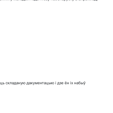
ець складаную дакументацыю і дзе ён іх набыў