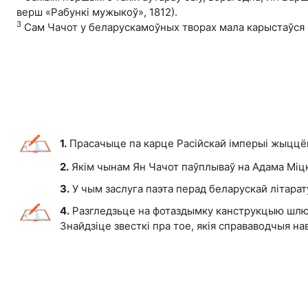
верш «Рабункі мужыкоў», 1812).
3
Сам Чачот у беларускамоўных творах мала карыстаўся с
1.
Прасачыце па карце Расійскай імперыі жыццё
2.
Якім чынам Ян Чачот паўплываў на Адама Міц
3.
У чым заслуга паэта перад беларускай літара
4.
Разгледзьце на фотаздымку канструкцыю шлюз
Знайдзіце звесткі пра тое, якія справаводчыя н