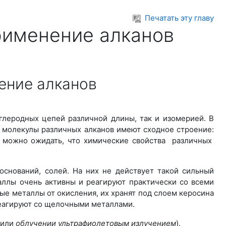
Печатать эту главу
применение алканов
ение алканов
глеродных цепей различной длины, так и изомерией. В
я молекулы различных алканов имеют сходное строение:
, можно ожидать, что химические свойства различных
оснований, солей. На них не действует такой сильный
аллы очень активны и реагируют практически со всеми
ые металлы от окисления, их хранят под слоем керосина
реагируют со щелочными металлами.
или
облучении ультрафиолетовым излучением
).