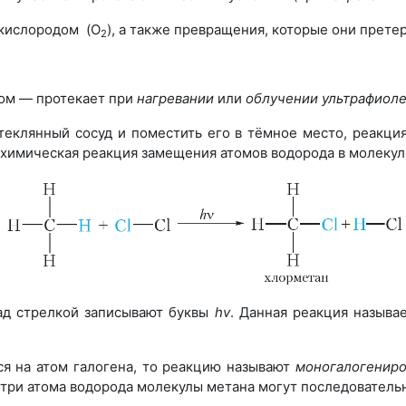
 кислородом (O
), а также превращения, которые они прете
2
мом — протекает при
нагревании
или
облучении ультрафиол
теклянный сосуд и поместить его в тёмное место, реакция
химическая реакция замещения атомов водорода в молекуле
ад стрелкой записывают буквы
h
v
. Данная реакция называ
ся на атом галогена, то реакцию называют
моногалогенир
три атома водорода молекулы метана могут последовательн