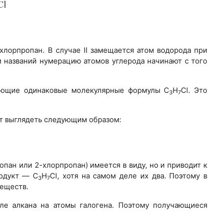
-хлорпропан. В случае II замещается атом водорода при
и названий нумерацию атомов углерода начинают с того
имеющие одинаковые молекулярные формулы C
H
Cl. Это
3
7
т выглядеть следующим образом:
опан или 2-хлорпропан) имеется в виду, но и приводит к
родукт — C
H
Cl, хотя на самом деле их два. Поэтому в
3
7
веществ.
уле алкана на атомы галогена. Поэтому получающиеся