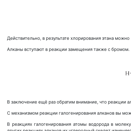
Действительно, в результате хлорирования этана можно
Алканы вступают в реакции замещения также с бромом.
В заключение ещё раз обратим внимание, что реакции а
С механизмом реакции галогенирования алканов вы може
В реакциях галогенирования атомы водорода в молеку
других реакциях алканов их углеродный скелет изменяе