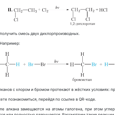
 получить смесь двух дихлорпроизводных.
 Например:
лканов с хлором и бромом протекают в жёстких условиях: п
те познакомиться, перейдя по ссылке в QR-коде.
ле алкана замещаются на атомы галогена, при этом углер
тся или полностью разрушается. Рассмотрим такие реакции.