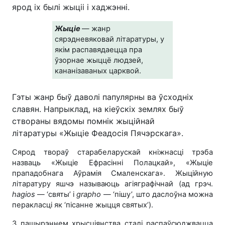
ярод іх былі жыціі і хаджэнні.
Жыціе
— жанр
сярэдневяковай літаратуры, у
якім распавядаецца пра
ўзорнае жыццё людзей,
кананізаваных царквой.
Гэты жанр быў даволі папулярны ва ўсходніх
славян. Напрыклад, на кіеўскіх землях быў
створаны вядомы помнік жыційнай
літаратуры «Жыціе Феадосія Пячэрскага».
Сярод твораў старабеларускай кніжнасці трэба
назваць «Жыціе Ефрасінні Полацкай», «Жыціе
прападобнага Аўрамія Смаленскага». Жыційную
літаратуру яшчэ называюць агіяграфічнай (ад грэч.
hagіos
— ‘святы’ і
grapho
— ‘пішу’, што даслоўна можна
перакласці як ‘пісанне жыцця святых’).
З пашырэннем хрысціянства сталі распаўсюджвацца