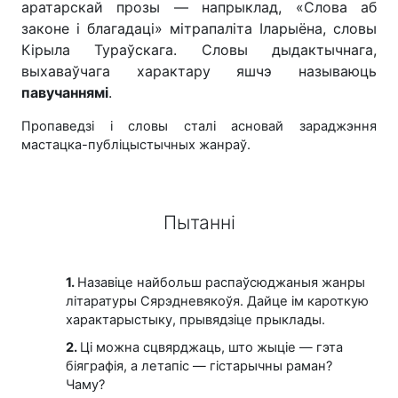
аратарскай прозы — напрыклад, «Слова аб
законе і благадаці» мітрапаліта Іларыёна, словы
Кірыла Тураўскага. Словы дыдактычнага,
выхаваўчага характару яшчэ называюць
павучаннямі
.
Пропаведзі і словы сталі асновай зараджэння
мастацка-публіцыстычных жанраў.
Пытанні
1.
Назавіце найбольш распаўсюджаныя жанры
літаратуры Сярэдневякоўя. Дайце ім кароткую
характарыстыку, прывядзіце прыклады.
2.
Ці можна сцвярджаць, што жыціе — гэта
біяграфія, а летапіс — гістарычны раман?
Чаму?