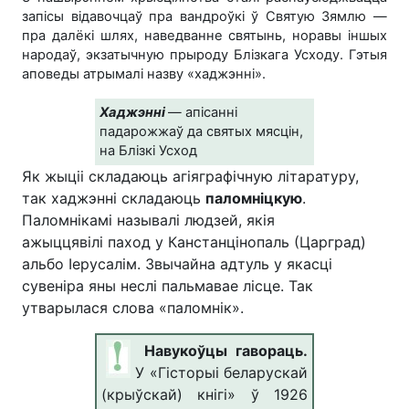
запісы відавочцаў пра вандроўкі ў Святую Зямлю —
пра далёкі шлях, наведванне святынь, норавы іншых
народаў, экзатычную прыроду Блізкага Усходу. Гэтыя
аповеды атрымалі назву «хаджэнні».
Хаджэннi
— апiсаннi
падарожжаў да святых мясцiн,
на Блiзкi Усход
Як жыціі складаюць агіяграфічную літаратуру,
так хаджэнні складаюць
паломніцкую
.
Паломнікамі называлі людзей, якія
ажыццявілі паход у Канстанцінопаль (Царград)
альбо Іерусалім. Звычайна адтуль у якасці
сувеніра яны неслі пальмавае лісце. Так
утварылася слова «паломнік».
Навукоўцы гавораць.
У «Гісторыі беларускай
(крыўскай) кнігі» ў 1926