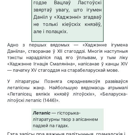
годзе Вацлаў Ластоўскі
звяртаў увагу, што ігумен
Данііл у «Хаджэнні» згадваў
не толькі кіеўскіх князёў,
але і полацкіх
.
Адно з першых вядомых — «Хаджэнне ігумена
Данііла», створанае ў ХІІ стагоддзі. Многія наступныя
тэксты нарадзіліся пад яго ўплывам, у тым ліку
«Хаджэнне Ігнація Смаляніна», напісанае ў канцы XIV
— пачатку XV стагоддзя на старабеларускай мове.
У літаратуры Позняга сярэдневякоўя развіваўся
летапісны жанр. Найбольшую вядомасць атрымалі
«Летапісец вялікіх князёў літоўскіх», «Беларуска-
літоўскі летапіс (1446)».
Летапіс
— гісторыка-
літаратурны твор з апісаннем
падзей па
гадах.
Гэта запісы пра важныя палітычныя, грамадскія і