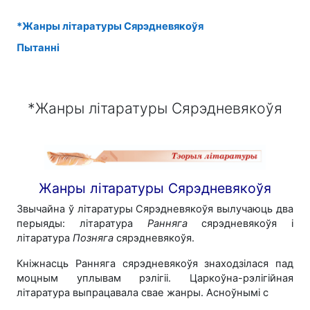
*Жанры літаратуры Сярэдневякоўя
Пытанні
*Жанры літаратуры Сярэдневякоўя
Жанры літаратуры Сярэдневякоўя
Звычайна ў літаратуры Сярэдневякоўя вылучаюць два
перыяды: літаратура
Ранняга
сярэдневякоўя і
літаратура
Позняга
сярэдневякоўя.
Кніжнасць Ранняга сярэдневякоўя знаходзілася пад
моцным уплывам рэлігіі. Царкоўна-рэлігійная
літаратура выпрацавала свае жанры. Асноўнымі с