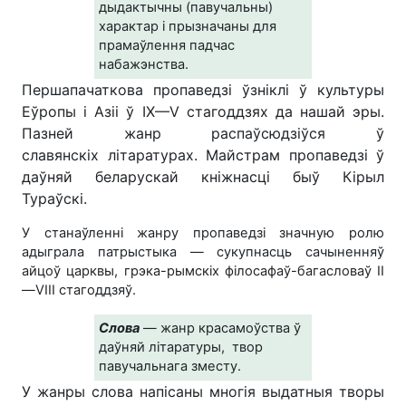
дыдактычны
(павучальны)
характар і прызначаны для
прамаўлення
падчас
набажэнства.
Першапачаткова пропаведзі ўзніклі ў культуры
Еўропы і Азіі ў IX—V стагоддзях да нашай эры.
Пазней жанр распаўсюдзіўся ў
славянскіх літаратурах. Майстрам пропаведзі ў
даўняй беларускай кніжнасці быў Кірыл
Тураўскі.
У станаўленні жанру пропаведзі значную ролю
адыграла патрыстыка — сукупнасць сачыненняў
айцоў царквы, грэка-рымскіх філосафаў-багасловаў II
—VIII стагоддзяў.
Слова
— жанр красамоўства ў
даўняй літаратуры, твор
павучальнага
зместу.
У жанры слова напісаны многія выдатныя творы