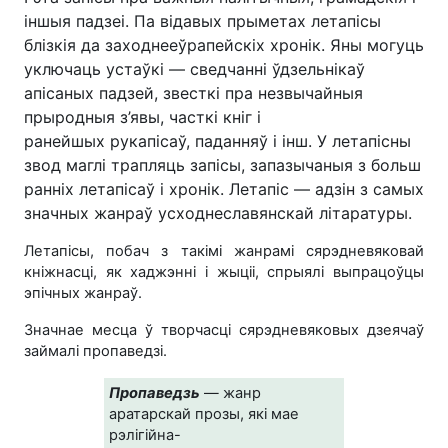
іншыя падзеі. Па відавых прыметах летапісы
блізкія да заходнееўрапейскіх хронік. Яны могуць
уключаць устаўкі — сведчанні ўдзельнікаў
апісаных падзей, звесткі пра незвычайныя
прыродныя з’явы, часткі кніг і
ранейшых рукапісаў, паданняў і інш. У летапісны
звод маглі трапляць запісы, запазычаныя з больш
ранніх летапісаў і хронік. Летапіс — адзін з самых
значных жанраў усходнеславянскай літаратуры.
Летапісы, побач з такімі жанрамі сярэдневяковай
кніжнасці, як хаджэнні і жыціі, спрыялі выпрацоўцы
эпічных жанраў.
Значнае месца ў творчасці сярэдневяковых дзеячаў
займалі пропаведзі.
Пропаведзь
— жанр
аратарскай прозы, які мае
рэлігійна-