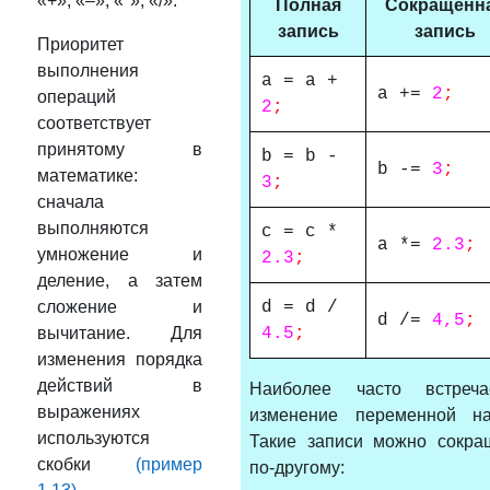
«+», «–», «*», «/».
Полная
Сокращенн
запись
запись
Приоритет
выполнения
a = a +
a +=
2
;
операций
2
;
соответствует
принятому в
b = b -
b -=
3
;
математике:
3
;
сначала
выполняются
c = c *
a *=
2.
3
;
умножение и
2.3
;
деление, а затем
сложение и
d = d /
d
/
=
4,5
;
вычитание. Для
4.5
;
изменения порядка
действий в
Наиболее часто встреча
выражениях
изменение переменной н
используются
Такие записи можно сокра
скобки
(пример
по-другому: