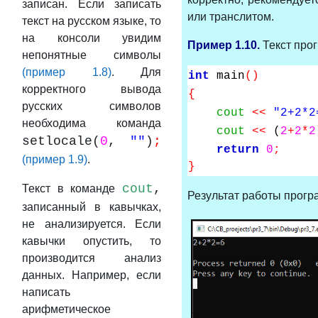
записан. Если записать
или транслитом.
текст на русском языке, то
на консоли увидим
Пример 1.10.
Текст про
непонятные символы
(пример 1.8)
. Для
int
main
()
корректного вывода
{
русских символов
cout
<<
"2+2*2
необходима команда
cout
<<
(
2
+
2
*
2
setlocale(
0
,
""
)
;
return
0
;
(пример 1.9)
.
}
cout
,
Текст в команде
Результат работы прогр
записанный в кавычках,
не анализируется. Если
кавычки опустить, то
производится анализ
данных. Например, если
написать
арифметическое