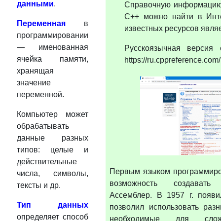
данными
.
Справочную информацию
C++ можно найти в Инт
Переменная
в
известных ресурсов являе
программировании
— именованная
Русскоязычная версия 
ячейка памяти,
https://ru.cppreference.com/
хранящая
значение
переменной.
Компьютер может
обрабатывать
данные разных
типов: целые и
действительные
Первым языком программиро
числа, символы,
возможность создавать
тексты и др.
Ассемблер. В 1957 г. появ
Тип данных
позволил использовать раз
определяет способ
необходимые для слож