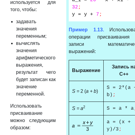
a_1 =
20
* x + x1 -
используется для
32
;
того, чтобы:
y
=
y
+
7
;
задавать
значения
Пример 1.13.
Использова
переменным;
операции присваивания
вычислять
записи математичес
значения
выражений:
арифметического
выражения,
Запись н
Выражение
результат чего
С++
будет записан как
значение
S = 2*(a 
S =
2
(
a + b
)
переменной.
b)
;
Использовать
2
S = a
S = a * a
присваивание
можно следующим
a = (x +
образом:
y)/3
;