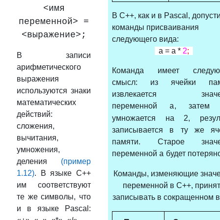
<имя
В С++, как и в Pascal, допус
переменной> =
команды присваивания
<выражение>;
следующего вида:
a = a *
2
;
В записи
арифметического
Команда имеет следую
выражения
смысл: из ячейки пам
используются знаки
извлекается значе
математических
переменной
, затем 
a
действий:
умножается на 2, резул
сложения,
записывается в ту же яч
вычитания,
памяти. Старое значе
умножения,
переменной
будет потеряно
a
деления
(пример
1.12)
. В языке С++
Команды, изменяющие знач
им соответствуют
переменной в С++, приня
те же символы, что
записывать в сокращенном в
и в языке Pascal: