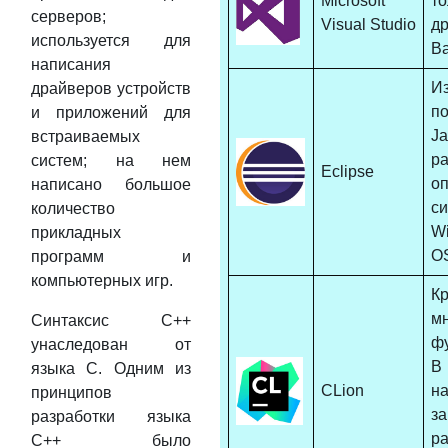
Microsoft
т
серверов;
Visual Studio
др
используется для
Ba
написания
И
драйверов устройств
п
и приложений для
J
встраиваемых
р
систем; на нем
Eclipse
о
написано большое
си
количество
Wi
прикладных
O
программ и
компьютерных игр.
К
мн
Синтаксис C++
ф
унаследован от
В
языка C. Одним из
CLion
н
принципов
з
разработки языка
р
С++ было