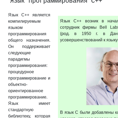
Язык программирования С++
Язык C++ является
Язык C++ возник в начале
компилируемым
сотрудник фирмы Bell Lab
языком
(род. в 1950 г. в Дан
программирования
усовершенствований к языку
общего назначения.
Он поддерживает
следующие
парадигмы
программирования:
процедурное
программирование и
объектно-
ориентированное
программирование.
Язык имеет
стандартную
В язык C были добавлены к
библиотеку, которая