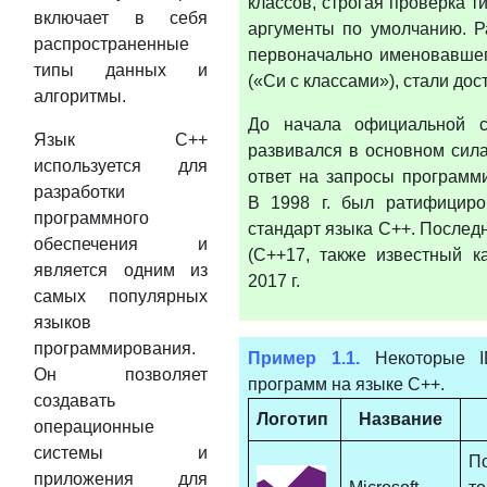
классов, строгая проверка ти
включает в себя
аргументы по умолчанию. Р
распространенные
первоначально именовавшего
типы данных и
(«Си с классами»), стали дост
алгоритмы.
До начала официальной с
Язык C++
развивался в основном сила
используется для
ответ на запросы программи
разработки
В 1998 г. был ратифицир
программного
стандарт языка C++. Послед
обеспечения и
(С++17, также известный к
является одним из
2017 г.
самых популярных
языков
программирования.
Пример 1.1.
Некоторые I
Oн позволяет
программ на языке С++.
создавать
Логотип
Название
операционные
системы и
П
приложения для