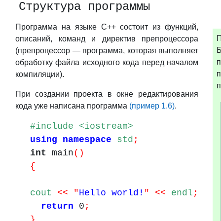
Структура программы
Программа на языке C++ состоит из функций,
П
описаний, команд и директив препроцессора
(препроцессор — программа, которая выполняет
п
обработку файла исходного кода перед началом
компиляции).
п
При создании проекта в окне редактирования
кода уже написана программа
(пример 1.6)
.
#include <iostream>
using
namespace
std
;
int
main
()
{
cout
<< "
Hello world!
" <<
endl
;
return
0
;
}