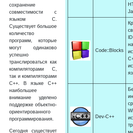
H
сохранение
Ja
совместимости с
языком C.
К
Существует большое
св
количество
I
программ, которые
н
могут одинаково
Code::Blocks
и
успешно
C
транслироваться как
и
компиляторами C,
яз
так и компиляторами
C++. В языке С++
Б
наибольшее
и
внимание уделено
ср
поддержке объектно-
W
ориентированного
Dev-C++
и
программирования.
тр
Сегодня существует
м