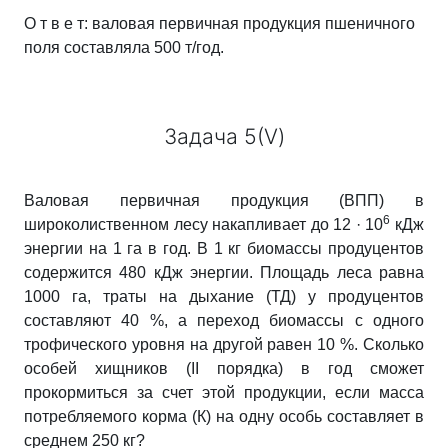
О т в е т: валовая первичная продукция пшеничного
поля составляла 500 т/год.
Задача 5(V)
Валовая первичная продукция (ВПП) в
6
широколиственном лесу накапливает до 12 · 10
кДж
энергии на 1 га
в год. В 1 кг
биомассы продуцентов
содержится 480 кДж энергии. Площадь леса равна
1000 га
, траты на дыхание (ТД) у продуцентов
составляют 40 %, а переход биомассы с одного
трофического уровня на другой равен 10 %. Сколько
особей хищников (ІІ порядка) в год сможет
прокормиться за счет этой продукции, если масса
потребляемого корма (К) на одну особь составляет в
среднем 250 кг
?