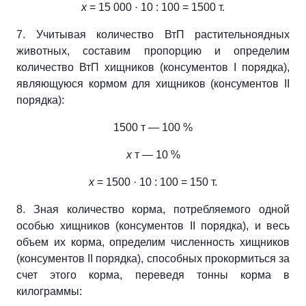
х
= 15 000 · 10 : 100 = 1500 т.
7. Учитывая количество ВтП растительноядных
животных, составим пропорцию и определим
количество ВтП хищников (консументов І порядка),
являющуюся кормом для хищников (консументов II
порядка):
1500 т — 100 %
х
т — 10 %
х
= 1500 · 10 : 100 = 150 т.
8. Зная количество корма, потребляемого одной
особью хищников (консументов ІІ порядка), и весь
объем их корма, определим численность хищников
(консументов ІІ порядка), способных прокормиться за
счет этого корма, переведя тонны корма в
килограммы: