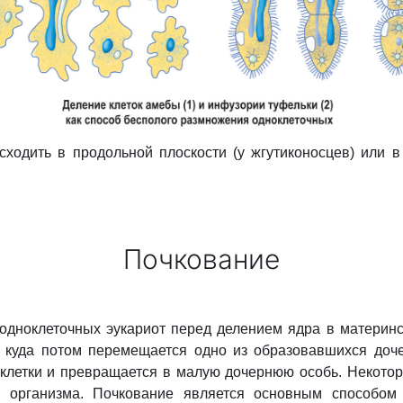
сходить в продольной плоскости (у жгутиконосцев) или 
Почкование
одноклеточных эукариот перед делением ядра в материн
, куда потом перемещается одно из образовавшихся доч
клетки и превращается в малую дочернюю особь. Некоторо
о организма. Почкование является основным способо