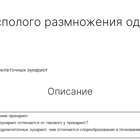
сполого размножения од
оклеточных эукариот
Описание
ние прокариот.
укариот отличается от такового у прокариот?
одноклеточных эукариот, чем отличается спорообразование и почкование 