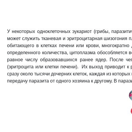
У некоторых одноклеточных эукариот (грибы, паразит
может служить тканевая и эритроцитарная шизогония пл
обитающего в клетках печени или крови, многократно 
определенного количества, цитоплазма обособляется в
равное числу образовавшихся ранее ядер. После че
(эритроцита или клетки печени). Их выход приводит к
сразу около тысячи дочерних клеток, каждая из которы
передачу паразита от одного хозяина к другому. В пара