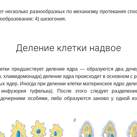
ет несколько разнообразных по механизму протекания спо
орообразование; 4) шизогония.
Деление клетки надвое
етки предшествует деление ядра — образуются два дочерн
ая, хламидомонада) деление ядра происходит в основном с
х ядер. Иногда при делении клетки материнское ядро дели
инфузория туфелька). После этого следует разделени
дочерними особями, либо образуются заново у одной из 