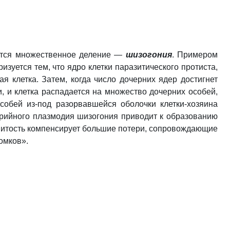
чается множественное деление —
шизогония
.
Примером
зуется тем, что ядро клетки паразитического протиста,
я клетка. Затем, когда число дочерних ядер достигнет
, и клетка распадается на множество дочерних особей,
обей из-под разорвавшейся оболочки клетки-хозяина
лярийного плазмодия шизогония приводит к образованию
довитость компенсирует большие потери, сопровождающие
омков».