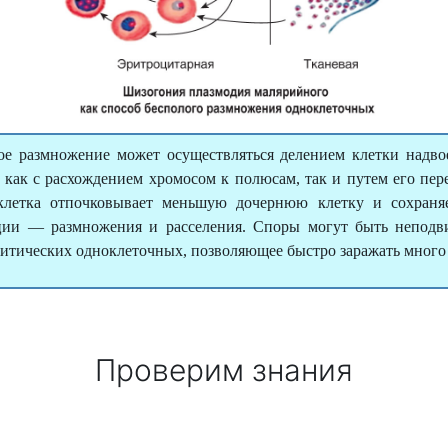
ое размножение может осуществляться делением клетки надво
 как с расхождением хромосом к полюсам, так и путем его пер
клетка отпочковывает меньшую дочернюю клетку и сохраняе
нкции — размножения и расселения. Споры могут быть непод
итических одноклеточных, позволяющее быстро заражать много 
Проверим знания