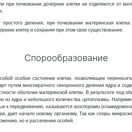
ли при почковании дочерние клетки не отделяются от мате
я.
т простого деления, при почковании материнская клетка
рнюю клетку и сохраняя при этом свое существование.
Спорообразование
собой особое состояние клетки, позволяющее переносит
ит путем многократного синхронного деления ядра и соде
тности оболочки материнской клетки. В результате под об
ю из ядра и небольшого количества цитоплазмы. Например
ные к передвижению, называются
зооспорами
(хламидомона
я, дает начало новому организму. Так как споры микроско
ножению, но и расселению особей.