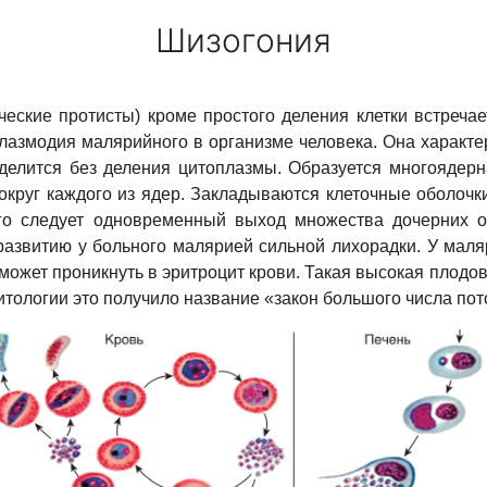
Шизогония
ические протисты) кроме простого деления клетки встре
азмодия малярийного в организме человека. Она характери
делится без деления цитоплазмы. Образуется многоядерна
округ каждого из ядер. Закладываются клеточные оболочки
го следует одновременный выход множества дочерних ос
 развитию у больного малярией сильной лихорадки. У ма
х может проникнуть в эритроцит крови. Такая высокая пло
зитологии это получило название «закон большого числа пот