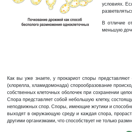
условиях. Ес
разветвлятьс
В отличие о
меньшую доче
Как вы уже знаете, у прокариот споры представляют 
(хлорелла, хламидомонада) спорообразование происход
собственных клеточных оболочек при сохранении целос
Спора представляет собой небольшую клетку, состоящу
неподвижных спор. Споры, имеющие жгутики и способ
выходят в окружающую среду и каждая спора, прораста
другими организмами, что способствует не только разм