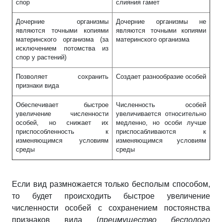
спор
слияния гамет
Дочерние организмы
Дочерние организмы не
являются точными копиями
являются точными копиями
материнского организма (за
материнского организма
исключением потомства из
спор у растений)
Позволяет сохранить
Создает разнообразие особей
признаки вида
Обеспечивает быстрое
Численность особей
увеличение численности
увеличивается относительно
особей, но снижает их
медленно, но особи лучше
приспособленность к
приспосабливаются к
изменяющимся условиям
изменяющимся условиям
среды
среды
Если вид размножается только бесполым способом,
то будет происходить быстрое увеличение
численности особей с сохранением постоянства
признаков вида (
преимущество бесполого