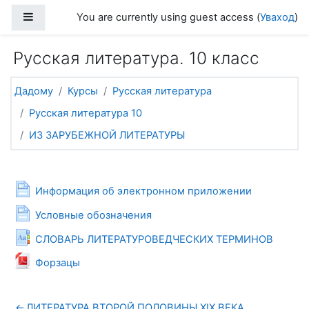
Прапусціць і перайсці да асноўнага зместу
Side panel
You are currently using guest access (
Уваход
)
Русская литература. 10 класс
Дадому
Курсы
Русская литература
Русская литература 10
ИЗ ЗАРУБЕЖНОЙ ЛИТЕРАТУРЫ
General
Page
Информация об электронном приложении
Page
Условные обозначения
Glossary
СЛОВАРЬ ЛИТЕРАТУРОВЕДЧЕСКИХ ТЕРМИНОВ
File
Форзацы
←
ЛИТЕРАТУРА ВТОРОЙ ПОЛОВИНЫ XIX ВЕКА