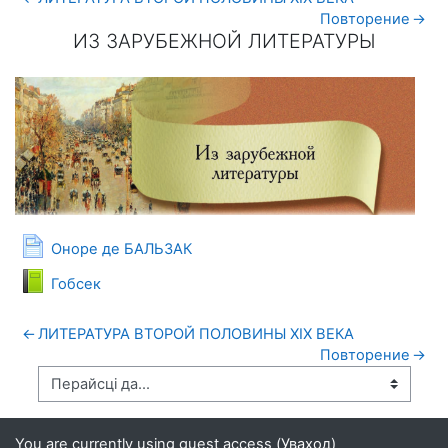
Повторение
→
ИЗ ЗАРУБЕЖНОЙ ЛИТЕРАТУРЫ
ИЗ ЗАРУБЕЖНОЙ ЛИТЕРАТУРЫ
Page
Оноре де БАЛЬЗАК
Падручнік
Гобсек
←
ЛИТЕРАТУРА ВТОРОЙ ПОЛОВИНЫ XIX ВЕКА
Повторение
→
You are currently using guest access (
Уваход
)