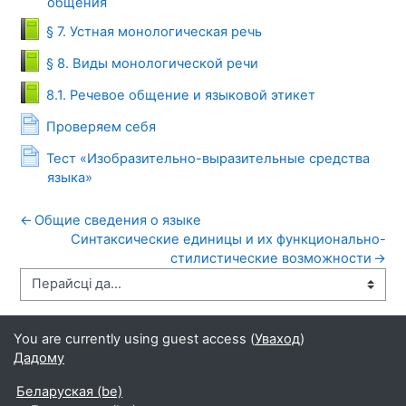
Падручнік
общения
Падручнік
§ 7. Устная монологическая речь
Падручнік
§ 8. Виды монологической речи
Падручнік
8.1. Речевое общение и языковой этикет
Page
Проверяем себя
Тест «Изобразительно-выразительные средства
Page
языка»
←
Общие сведения о языке
Синтаксические единицы и их функционально-
стилистические возможности
→
You are currently using guest access (
Уваход
)
Дадому
Беларуская ‎(be)‎