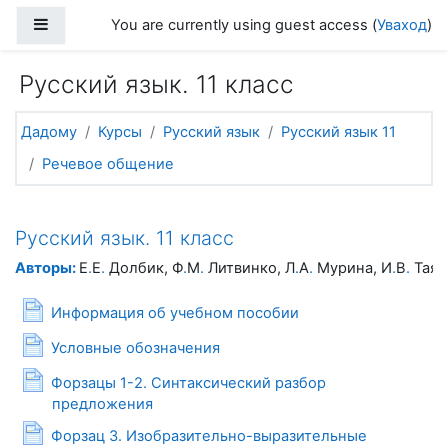
Прапусціць і перайсці да асноўнага зместу
Side panel
You are currently using guest access (
Уваход
)
Русский язык. 11 класс
Дадому
Курсы
Русский язык
Русский язык 11
Речевое общение
Русский язык. 11 класс
Авторы:
Е
.
Е
.
Долбик, Ф
.
М
.
Литвинко, Л
.
А
.
Мурина, И
.
В
.
Таян
Page
Информация об учебном пособии
Page
Условные обозначения
Форзацы 1-2. Синтаксический разбор
Page
предложения
Форзац 3. Изобразительно-выразительные