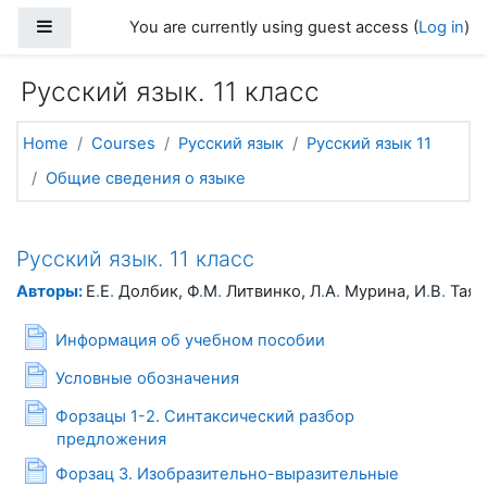
Skip to main content
Side panel
You are currently using guest access (
Log in
)
Русский язык. 11 класс
Home
Courses
Русский язык
Русский язык 11
Общие сведения о языке
Русский язык. 11 класс
Авторы:
Е
.
Е
.
Долбик, Ф
.
М
.
Литвинко, Л
.
А
.
Мурина, И
.
В
.
Таян
Page
Информация об учебном пособии
Page
Условные обозначения
Форзацы 1-2. Синтаксический разбор
Page
предложения
Форзац 3. Изобразительно-выразительные