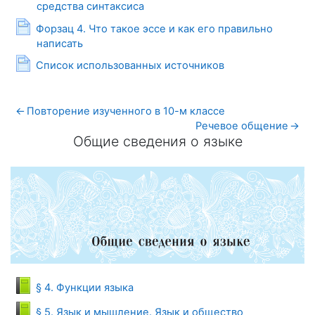
Page
средства синтаксиса
Форзац 4. Что такое эссе и как его правильно
Page
написать
Page
Список использованных источников
←
Повторение изученного в 10-м классе
Речевое общение
→
Общие сведения о языке
Общие сведения о языке
Book
§ 4. Функции языка
Book
§ 5. Язык и мышление. Язык и общество