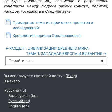
культуры (цивилизации), возникали и разрешались
конфликты между людьми разных культур, религий,
народов, государств в Средние века.
Примерные темы исторических проектов и
Страница
исследований
Страница
Хронология периода Средневековья
←
РАЗДЕЛ I. ЦИВИЛИЗАЦИИ ДРЕВНЕГО МИРА
ТЕМА 1. ЗАПАДНАЯ ЕВРОПА И ВИЗАНТИЯ
→
Вы используете гостевой доступ (
Вход
)
В начало
Русский ‎(ru)‎
Беларуская ‎(be)‎
Русский ‎(ru)‎
English ‎(en)‎