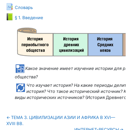
Глоссарий
Словарь
Книга
§ 1. Введение
Какое значение имеет изучение истории для ра
общества?
Что изучает история? На какие периоды делитс
история? Что такое исторический источник? К
виды исторических источников?
(История Древнего м
←
ТЕМА 3. ЦИВИЛИЗАЦИИ АЗИИ И АФРИКА В ХVI—
ХVIII ВВ.
ИНТЕРНЕТ-РЕСУРСЫ
→