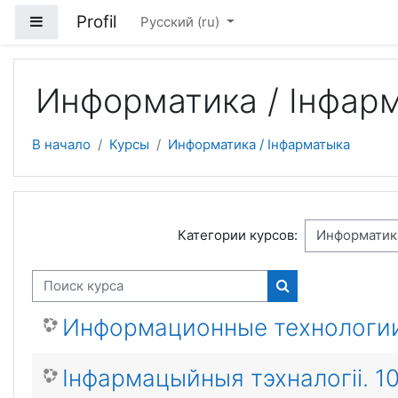
Перейти к основному содержанию
Profil
Боковая панель
Русский ‎(ru)‎
Информатика / Інфар
В начало
Курсы
Информатика / Інфарматыка
Категории курсов:
Поиск курса
Поиск курса
Информационные технологии.
Інфармацыйныя тэхналогіі. 1